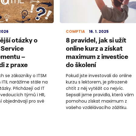
 2026
COMPTIA
16. 1. 2025
ější otázky o
8 pravidel, jak si užít
T Service
online kurz a získat
mentu –
maximum z investice
i z praxe
do školení
ch se zákazníky o ITSM
Pokud jste investovali do online
 ITIL narážíme stále na
kurzu s lektorem, je přirozené
zky. Přicházejí od IT
chtít z něj vytěžit co nejvíc.
vedoucích týmů i HR,
Sepsali jsme pravidla, která vám
ní objednávají pro své
pomohou získat maximum z
vašeho vzdělávacího zážitku.