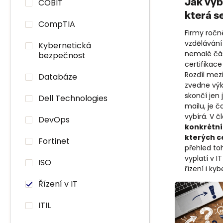
COBIT
Jak vybr
která se
CompTIA
Firmy ročně
vzděláván
Kybernetická
nemalé čás
bezpečnost
certifikace
Rozdíl mezi
Databáze
zvedne výk
skončí jen 
Dell Technologies
mailu, je č
vybírá. V č
DevOps
konkrétní 
kterých ce
Fortinet
přehled to
vyplatí v I
ISO
řízení i ky
Řízení v IT
ITIL