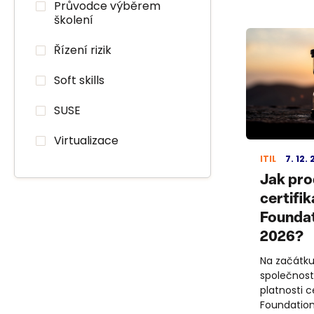
Průvodce výběrem
školení
Řízení rizik
Soft skills
SUSE
Virtualizace
ITIL
7. 12.
Jak pro
certifik
Foundat
2026?
Na začátku
společnost
platnosti ce
Foundatio