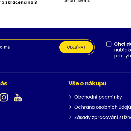
celém světě.
yla
zkrácena na 3
Chci d
ODEBÍRAT
nabídk
pro tyt
nás
Vše o nákupu
Obchodní podmínky
Ochrana osobních údajů
Zásady zpracování stížn