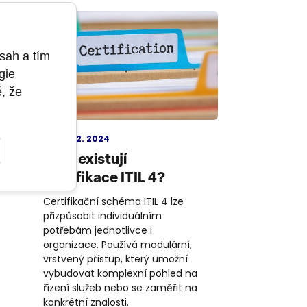
sah a tím
gie
ě, že
ITIL
1. 2. 2024
Jaké existují
certifikace ITIL 4?
Certifikační schéma ITIL 4 lze
přizpůsobit individuálním
potřebám jednotlivce i
organizace. Používá modulární,
vrstvený přístup, který umožní
vybudovat komplexní pohled na
řízení služeb nebo se zaměřit na
konkrétní znalosti.