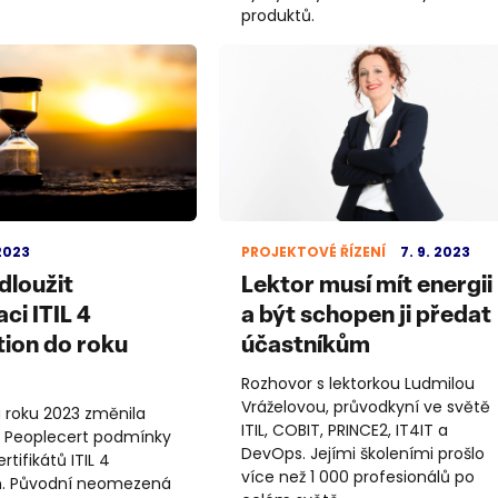
produktů.
 2023
PROJEKTOVÉ ŘÍZENÍ
7. 9. 2023
dloužit
Lektor musí mít energii
aci ITIL 4
a být schopen ji předat
ion do roku
účastníkům
Rozhovor s lektorkou Ludmilou
Vráželovou, průvodkyní ve světě
 roku 2023 změnila
ITIL, COBIT, PRINCE2, IT4IT a
 Peoplecert podmínky
DevOps. Jejími školeními prošlo
rtifikátů ITIL 4
více než 1 000 profesionálů po
n. Původní neomezená