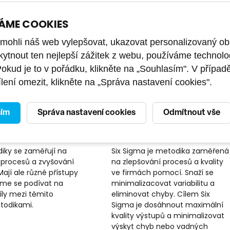
ÁME COOKIES
ohli náš web vylepšovat, ukazovat personalizovaný ob
kytnout ten nejlepší zážitek z webu, používáme technolo
Pokud je to v pořádku, klikněte na „Souhlasím". V případ
lení omezit, klikněte na „Správa nastavení cookies".
É ŘÍZENÍ
27. 6. 2024
PROJEKTOVÉ ŘÍZENÍ
14. 4. 2024
sím
Správa nastavení cookies
Odmítnout vše
mezi Six Sigma
Metoda Six Sigma a její
Six Sigma
výhody
ky se zaměřují na
Six Sigma je metodika zaměřená
 procesů a zvyšování
na zlepšování procesů a kvality
 Mají ale různé přístupy
ve firmách pomocí. Snaží se
jďme se podívat na
minimalizacovat variabilitu a
íly mezi těmito
eliminovat chyby. Cílem Six
odikami.
Sigma je dosáhnout maximální
kvality výstupů a minimalizovat
výskyt chyb nebo vadných