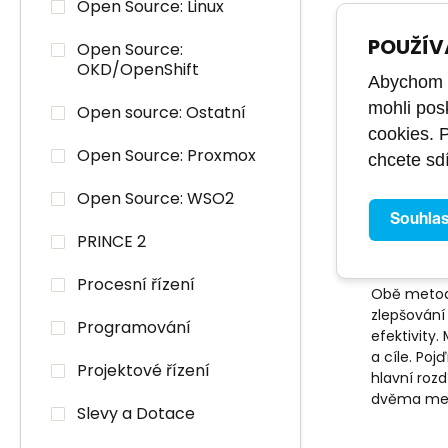
Open Source: Linux
POUŽÍV
Open Source:
OKD/OpenShift
Abychom m
mohli pos
Open source: Ostatní
cookies. 
Open Source: Proxmox
chcete sdí
Open Source: WSO2
PROJEKTOV
Souhla
Rozdíl 
PRINCE 2
a Lean 
Procesní řízení
Obě metodi
zlepšování
Programování
efektivity.
a cíle. Po
Projektové řízení
hlavní rozd
dvěma met
Slevy a Dotace