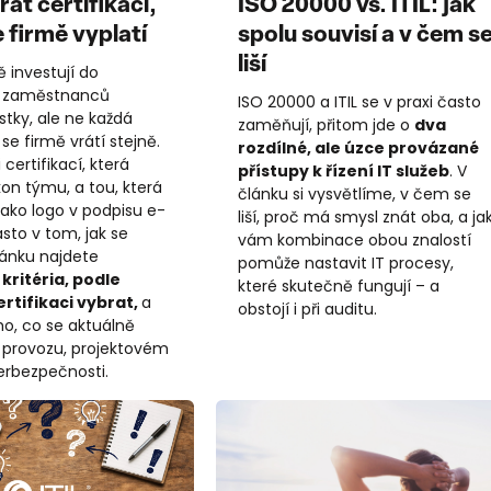
at certifikaci,
ISO 20000 vs. ITIL: jak
 firmě vyplatí
spolu souvisí a v čem s
liší
 investují do
í zaměstnanců
ISO 20000 a ITIL se v praxi často
tky, ale ne každá
zaměňují, přitom jde o
dva
 se firmě vrátí stejně.
rozdílné, ale úzce provázané
 certifikací, která
přístupy k řízení IT služeb
. V
on týmu, a tou, která
článku si vysvětlíme, v čem se
jako logo v podpisu e-
liší, proč má smysl znát oba, a ja
asto v tom, jak se
vám kombinace obou znalostí
lánku najdete
pomůže nastavit IT procesy,
kritéria, podle
které skutečně fungují – a
rtifikaci vybrat,
a
obstojí i při auditu.
ho, co se aktuálně
T provozu, projektovém
berbezpečnosti.