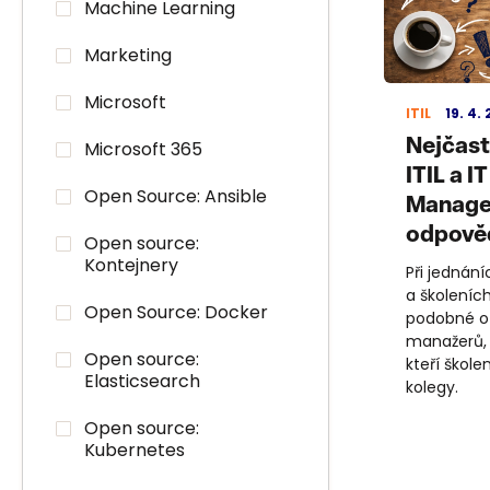
Machine Learning
Marketing
Microsoft
ITIL
19. 4.
Nejčast
Microsoft 365
ITIL a I
Open Source: Ansible
Manage
odpověd
Open source:
Kontejnery
Při jednání
a školeních
Open Source: Docker
podobné otá
manažerů, 
Open source:
kteří škole
Elasticsearch
kolegy.
Open source:
Kubernetes