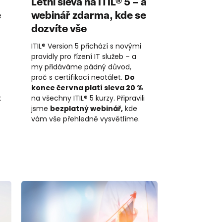
Letní sleva na ITIL® 5 – a
e
webinář zdarma, kde se
dozvíte vše
ITIL® Version 5 přichází s novými
pravidly pro řízení IT služeb – a
my přidáváme pádný důvod,
proč s certifikací neotálet.
Do
konce června platí sleva 20 %
k
na všechny ITIL® 5 kurzy. Připravili
jsme
bezplatný webinář,
kde
vám vše přehledně vysvětlíme.