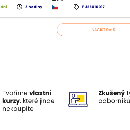
adní
3 hodiny
PU26010017
NAČÍST DALŠÍ
Tvoříme
vlastní
Zkušený
t
kurzy
, které jinde
odborník
nekoupíte