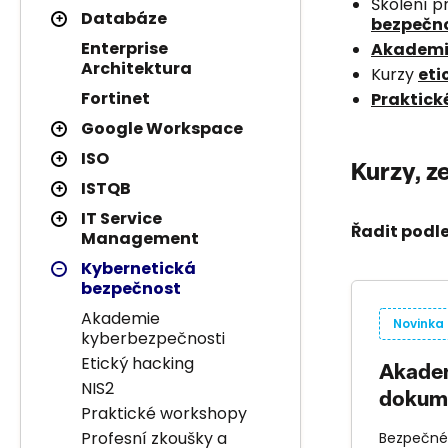
Školení p
Databáze
bezpečno
Enterprise
Akademii
Architektura
Kurzy
eti
Fortinet
Praktick
Google Workspace
ISO
Kurzy, z
ISTQB
IT Service
Řadit podle
Management
Kybernetická
bezpečnost
Akademie
Novinka
kyberbezpečnosti
Etický hacking
Akadem
NIS2
dokume
Praktické workshopy
Profesní zkoušky a
Bezpečné 