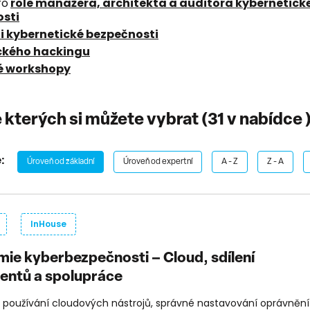
ro
role manažera, architekta a auditora kybernetick
sti
 kybernetické bezpečnosti
ckého hackingu
é workshopy
e kterých si můžete vybrat (
31
v nabídce 
:
Úroveň od základní
Úroveň od expertní
A - Z
Z - A
InHouse
ie kyberbezpečnosti – Cloud, sdílení
ntů a spolupráce
používání cloudových nástrojů, správné nastavování oprávnění