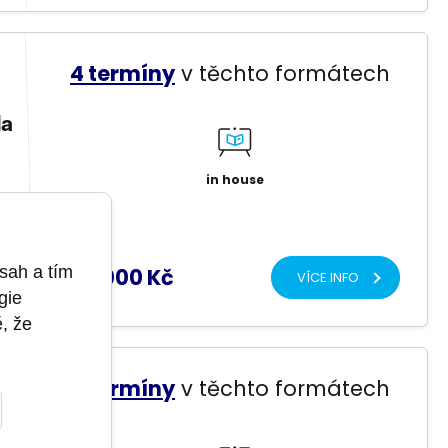
4 termíny
v těchto formátech
la
in house
t
sah a tím
20 000 Kč
VÍCE INFO
gie
ě, že
4 termíny
v těchto formátech
o