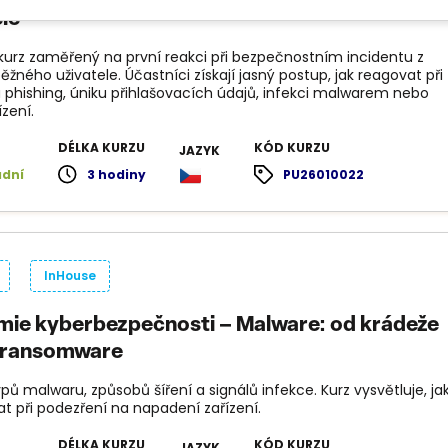
ele
 kurz zaměřený na první reakci při bezpečnostním incidentu z
žného uživatele. Účastníci získají jasný postup, jak reagovat při
na phishing, úniku přihlašovacích údajů, infekci malwarem nebo
ízení.
DÉLKA KURZU
KÓD KURZU
JAZYK
adní
3 hodiny
PU26010022
InHouse
ie kyberbezpečnosti – Malware: od krádeže
 ransomware
pů malwaru, způsobů šíření a signálů infekce. Kurz vysvětluje, ja
t při podezření na napadení zařízení.
DÉLKA KURZU
KÓD KURZU
JAZYK