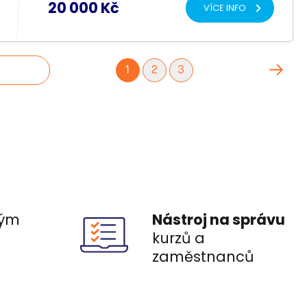
20 000 Kč
VÍCE INFO
1
2
3
ým
Nástroj na správu
ů
kurzů a
zaměstnanců