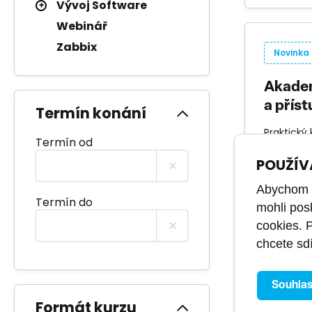
Vývoj Software
Webinář
Zabbix
Novinka
Akadem
a příst
Termín konání
Praktický
Termín od
vícefakto
kompromi
POUŽÍV
ÚROVEŇ
Abychom m
Termín do
zákl
mohli pos
cookies. 
chcete sdí
Novinka
Souhla
Formát kurzu
Akadem