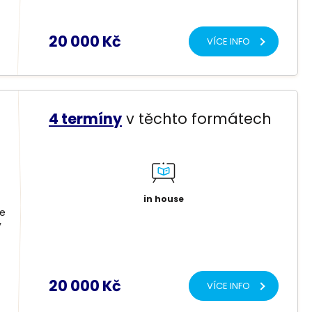
20 000 Kč
VÍCE INFO
4 termíny
v těchto formátech
in house
te
y
20 000 Kč
VÍCE INFO