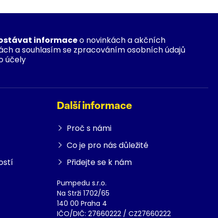
ostávat informace
o novinkách a akčních
ách a souhlasím se zpracováním osobních údajů
o účely
Další informace
Proč s námi
Co je pro nás důležité
ostí
Přidejte se k nám
Pumpedu s.r.o.
Na Strži 1702/65
140 00 Praha 4
IČO/DIČ: 27660222 / CZ27660222