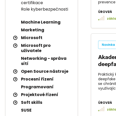
prevence ú
certifikace
Role kyberbezpečnosti
ÚROVEŇ
zákl
Machine Learning
Marketing
Microsoft
Microsoft pro
Novinka
uživatele
Akadem
Networking - správa
sítí
deepfa
Open Source nástroje
Praktický
Procesní řízení
deepfake 
se chráni
Programovaní
využívajíc
Projektové řízení
Soft skills
ÚROVEŇ
zákl
SUSE