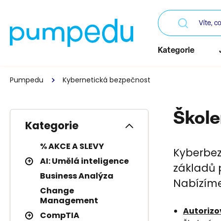
Kategorie
Pumpedu
Kybernetická bezpečnost
Škole
Kategorie
% AKCE A SLEVY
Kyberbez
AI: Umělá inteligence
základů p
Business Analýza
Nabízím
Change
Management
Autorizo
CompTIA