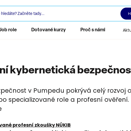
H
Aktu
Job role
Dotované kurzy
Proč s námi
ní kybernetická bezpečnos
pečnost v Pumpedu pokrývá celý rozvoj 
o specializované role a profesní ověření.
e
vané profesní zkoušky NÚKIB