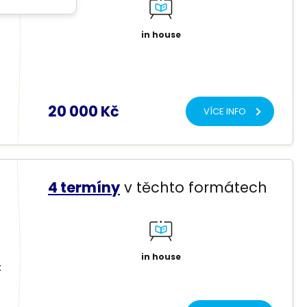
in house
20 000 Kč
VÍCE INFO
4 termíny
v těchto formátech
in house
k