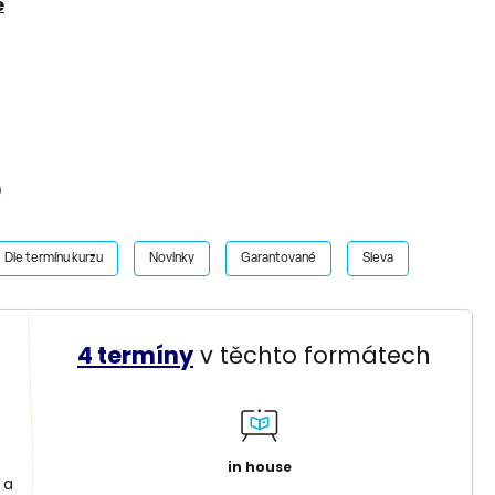
é
)
Dle termínu kurzu
Novinky
Garantované
Sleva
4 termíny
v těchto formátech
in house
 a