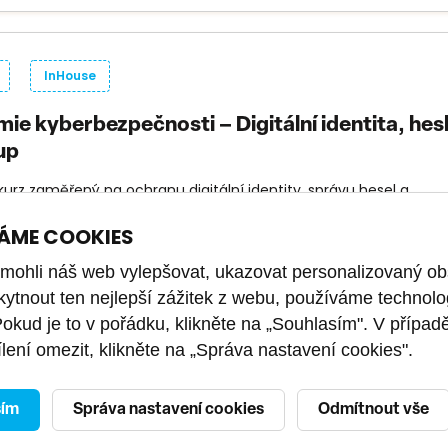
InHouse
ie kyberbezpečnosti – Digitální identita, hes
up
 kurz zaměřený na ochranu digitální identity, správu hesel a
rové ověřování. Naučí bezpečně pracovat s přístupy a rozpozna
taci účtu.
ÁME COOKIES
DÉLKA KURZU
KÓD KURZU
JAZYK
ohli náš web vylepšovat, ukazovat personalizovaný ob
adní
3 hodiny
PU26010012
kytnout ten nejlepší zážitek z webu, používáme technolo
Pokud je to v pořádku, klikněte na „Souhlasím". V případ
lení omezit, klikněte na „Správa nastavení cookies".
InHouse
sím
Správa nastavení cookies
Odmítnout vše
ie kyberbezpečnosti – Incident response pr