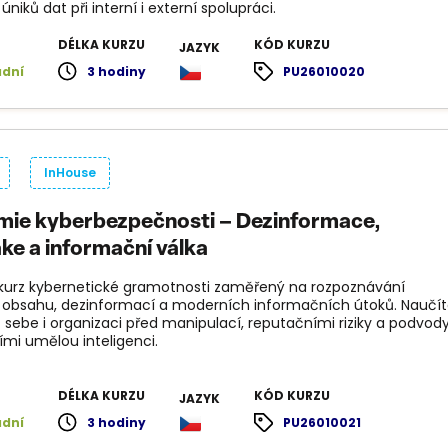
niků dat při interní i externí spolupráci.
DÉLKA KURZU
KÓD KURZU
JAZYK
adní
3 hodiny
PU26010020
InHouse
ie kyberbezpečnosti – Dezinformace,
ke a informační válka
 kurz kybernetické gramotnosti zaměřený na rozpoznávání
obsahu, dezinformací a moderních informačních útoků. Naučí
t sebe i organizaci před manipulací, reputačními riziky a podvod
ími umělou inteligenci.
DÉLKA KURZU
KÓD KURZU
JAZYK
adní
3 hodiny
PU26010021