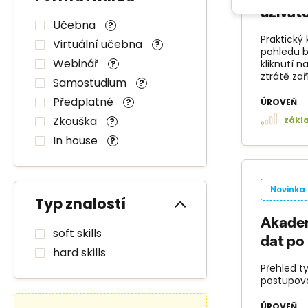
uživat
Učebna
?
Praktický
Virtuální učebna
?
pohledu bě
Webinář
kliknutí 
?
ztrátě zař
Samostudium
?
Předplatné
?
ÚROVEŇ
Zkouška
zákl
?
In house
?
Novinka
Typ znalostí
Akadem
soft skills
dat po
hard skills
Přehled ty
postupova
ÚROVEŇ