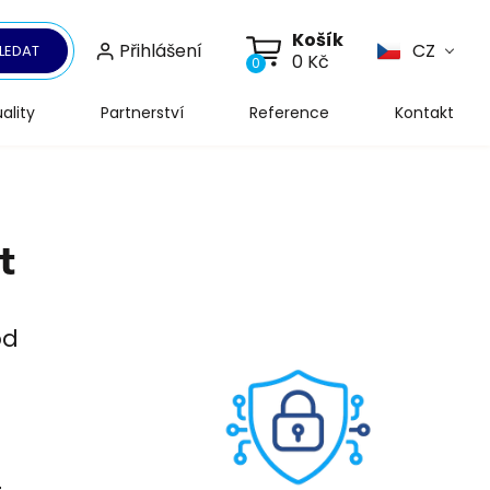
Košík
Přihlášení
CZ
LEDAT
0 Kč
0
ality
Partnerství
Reference
Kontakt
t
od