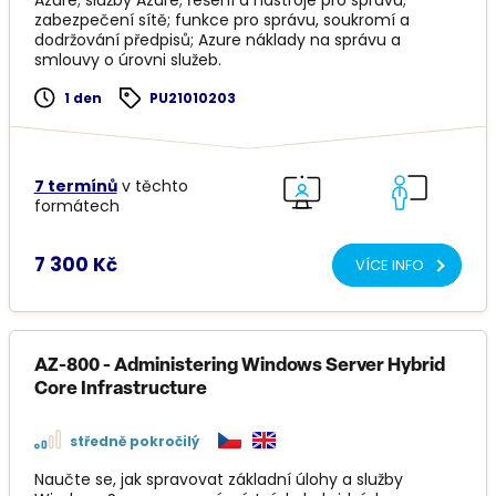
Azure; služby Azure; řešení a nástroje pro správu;
zabezpečení sítě; funkce pro správu, soukromí a
dodržování předpisů; Azure náklady na správu a
smlouvy o úrovni služeb.
1 den
PU21010203
7 termínů
v těchto
formátech
7 300 Kč
VÍCE INFO
AZ-800 - Administering Windows Server Hybrid
Core Infrastructure
středně pokročilý
Naučte se, jak spravovat základní úlohy a služby