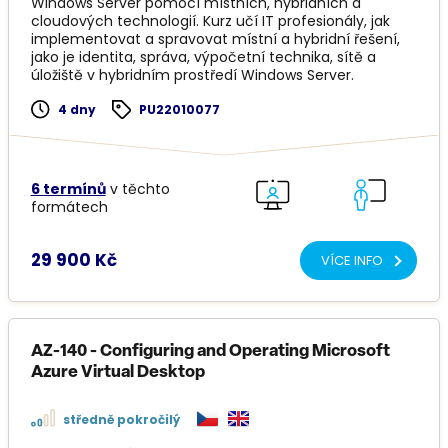
Windows Server pomocí místních, hybridních a
cloudových technologií. Kurz učí IT profesionály, jak
implementovat a spravovat místní a hybridní řešení,
jako je identita, správa, výpočetní technika, sítě a
úložiště v hybridním prostředí Windows Server.
4 dny
PU22010077
6 termínů
v těchto
formátech
29 900 Kč
VÍCE INFO
AZ-140 - Configuring and Operating Microsoft
Azure Virtual Desktop
středně pokročilý