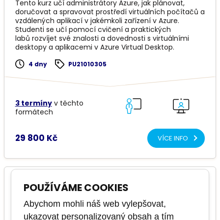
Tento kurz učí administrátory Azure, jak plánovat,
doručovat a spravovat prostředí virtuálních počítačů a
vzdálených aplikací v jakémkoli zařízení v Azure.
Studenti se učí pomocí cvičení a praktických
labů rozvíjet své znalosti a dovednosti s virtuálními
desktopy a aplikacemi v Azure Virtual Desktop.
4 dny
PU21010305
3 termíny
v těchto
formátech
29 800 Kč
VÍCE INFO
AZ-700 - Designing and Implementing Microsoft
POUŽÍVÁME COOKIES
Azure Networking Solutions
Abychom mohli náš web vylepšovat,
ukazovat personalizovaný obsah a tím
středně pokročilý