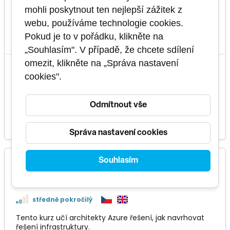
mohli poskytnout ten nejlepší zážitek z
Tento kurz učí síťové inženýry, jak navrhovat,
implementovat a udržovat síťová řešení Azure.
webu, používáme technologie cookies.
Pokud je to v pořádku, klikněte na
3 dny
PU21010402
„Souhlasím". V případě, že chcete sdílení
omezit, klikněte na „Správa nastavení
cookies".
5 termínů
v těchto
formátech
Odmítnout vše
21 600 Kč
VÍCE INFO
Správa nastavení cookies
Souhlasím
AZ-305 - Designing Microsoft Azure
Infrastructure Solutions
středně pokročilý
Tento kurz učí architekty Azure řešení, jak navrhovat
řešení infrastruktury.