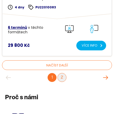
4 dny
PU22010083
6 termínů
v těchto
formátech
29 800 Kč
VÍCE INFO
NAČÍST DALŠÍ
1
2
Proč s námi