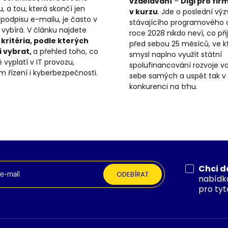
vzdělávání
–
Digi pro fi
 a tou, která skončí jen
v kurzu
. Jde o poslední vý
 podpisu e-mailu, je často v
stávajícího programového 
 vybírá. V článku najdete
roce 2028 nikdo neví, co př
kritéria, podle kterých
před sebou 25 měsíců, ve 
i vybrat,
a přehled toho, co
smysl naplno využít státní
 vyplatí v IT provozu,
spolufinancování rozvoje vaši
m řízení i kyberbezpečnosti.
sebe samých a uspět tak v 
konkurenci na trhu.
Chci d
ODEBÍRAT
nabídk
pro tyt