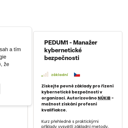
jazyka
PEDUM1 - Manažer
sah a tím
kybernetické
gie
bezpečnosti
ě, že
základní
a SQL v
systému
Získejte pevné základy pro řízení
úplné
kybernetické bezpečnosti v
.
organizaci. Autorizováno
NÚKIB
-
možnost získání profesní
6-0026
kvalifiakce.
Kurz přehledně s praktickými
příklady vysvětlí základní metody,