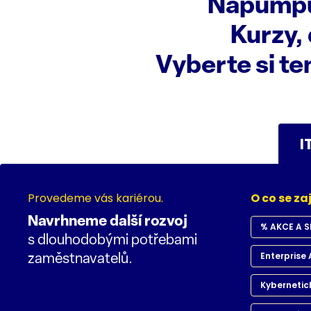
Napumpu
Kurzy,
Vyberte si ten
I
Provedeme vás kariérou.
O co se z
Navrhneme další rozvoj
% AKCE A S
s dlouhodobými potřebami
Enterprise 
zaměstnavatelů.
Kybernetic