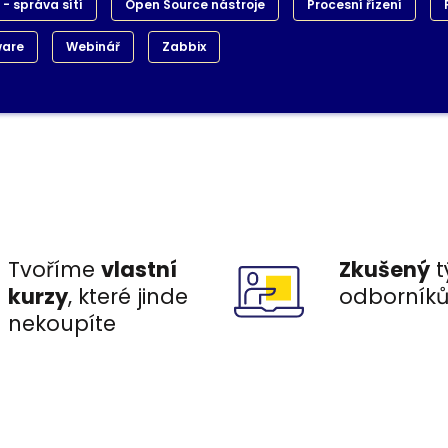
- správa sítí
Open Source nástroje
Procesní řízení
ware
Webinář
Zabbix
Tvoříme
vlastní
Zkušený
t
kurzy
, které jinde
odborník
nekoupíte