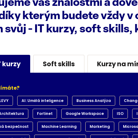
jeme vás znalostmi a dove
 díky kterým budete vždy v 
 svůj - IT kurzy, soft skills,
T kurzy
Soft skills
Kurzy na mí
ajímáte?
LEVY
AI: Umělá inteligence
Business Analýza
Chang
Architektura
Fortinet
Google Workspace
ISO
ká bezpečnost
Machine Learning
Marketing
Microso