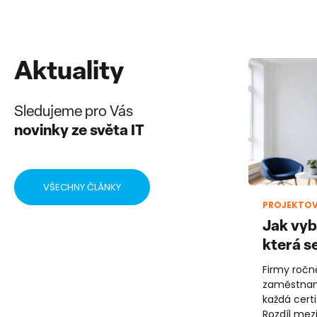
Aktuality
Sledujeme pro Vás
novinky ze světa IT
VŠECHNY ČLÁNKY
PROJEKTOV
Jak vybr
která se
Firmy ročn
zaměstnan
každá certi
Rozdíl mezi