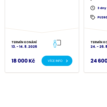
datově ř
3 dny
PU26
TERMÍN KONÁNÍ
TERMÍN K
13. - 14. 8. 2026
24. - 26. 
18 000 Kč
24 600
VÍCE INFO