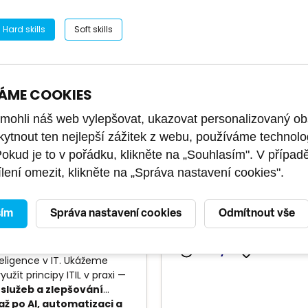
Hard skills
Soft skills
ÁME COOKIES
 Foundation
MySQL - základy 
ohli náš web vylepšovat, ukazovat personalizovaný ob
ion 5) + zkouška
SQL
kytnout ten nejlepší zážitek z webu, používáme technolo
Pokud je to v pořádku, klikněte na „Souhlasím". V případ
adní
základní
lení omezit, klikněte na „Správa nastavení cookies".
Naučte se základům jazyk
dation Version 5 je
nová
prostředí databázového 
tifikace ITIL
z roku 2026,
MySQL. Kurz vhodný i pro 
sím
Správa nastavení cookies
Odmítnout vše
ektuje moderní řízení IT
začátečníky s jazykem SQL
gitálních produktů, value
nagement i rostoucí roli
2 dny
PU2101014
eligence v IT. Ukážeme
yužít principy ITIL v praxi —
 služeb a zlepšování
až po AI, automatizaci a