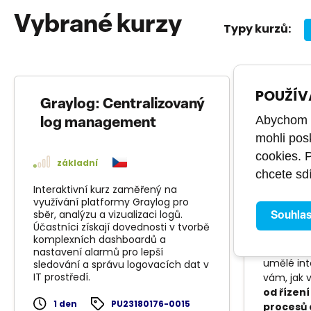
Vybrané kurzy
Typy kurzů:
POUŽÍV
Graylog: Centralizovaný
ITIL®
Abychom m
log management
(Vers
mohli pos
cookies. 
základní
zákl
chcete sdí
Interaktivní kurz zaměřený na
ITIL® Foun
využívání platformy Graylog pro
verze cer
sběr, analýzu a vizualizaci logů.
Souhla
která refl
Účastníci získají dovednosti v tvorbě
služeb, di
komplexních dashboardů a
stream ma
nastavení alarmů pro lepší
umělé int
sledování a správu logovacích dat v
IT prostředí.
vám, jak v
od řízení
1 den
PU23180176-0015
procesů 