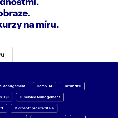
dnostmi.
obraze.
 kurzy na míru.
ru
e Management
CompTIA
Databáze
ISTQB
IT Service Management
ft
Microsoft pro uživatele