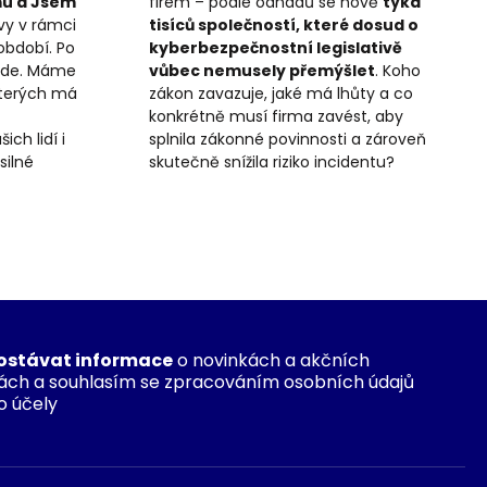
rmu a Jsem
firem – podle odhadů se nově
týká
zvy v rámci
tisíců společností, které dosud o
období. Po
kyberbezpečnostní legislativě
ijde. Máme
vůbec nemusely přemýšlet
. Koho
kterých má
zákon zavazuje, jaké má lhůty a co
konkrétně musí firma zavést, aby
ch lidí i
splnila zákonné povinnosti a zároveň
silné
skutečně snížila riziko incidentu?
ostávat informace
o novinkách a akčních
ách a souhlasím se zpracováním osobních údajů
o účely