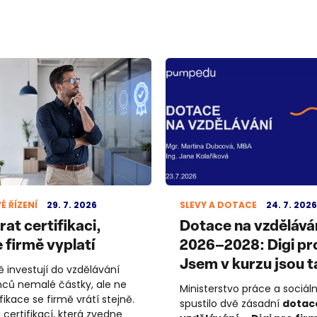
É ŘÍZENÍ
29. 7. 2026
SLEVY A DOTACE
24. 7. 2026
at certifikaci,
Dotace na vzdělává
 firmě vyplatí
2026–2028: Digi pro
Jsem v kurzu jsou 
ě investují do vzdělávání
ců nemalé částky, ale ne
Ministerstvo práce a sociál
fikace se firmě vrátí stejně.
spustilo dvě zásadní
dotac
 certifikací, která zvedne