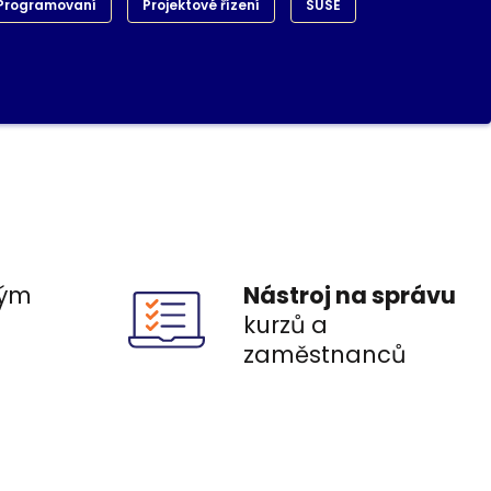
Programovaní
Projektové řízení
SUSE
ým
Nástroj na správu
ů
kurzů a
zaměstnanců