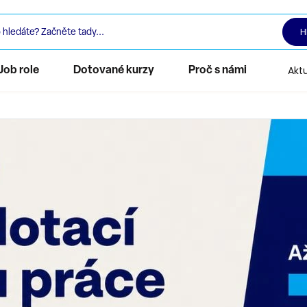
H
Aktu
Job role
Dotované kurzy
Proč s námi