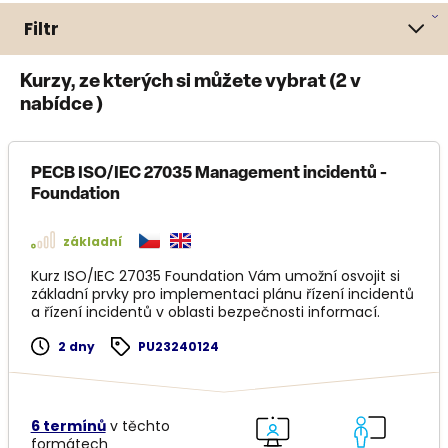
Filtr
Kurzy, ze kterých si můžete vybrat (
2
v
nabídce )
PECB ISO/IEC 27035 Management incidentů -
Foundation
základní
Kurz ISO/IEC 27035 Foundation Vám umožní osvojit si
základní prvky pro implementaci plánu řízení incidentů
a řízení incidentů v oblasti bezpečnosti informací.
2 dny
PU23240124
6 termínů
v těchto
formátech