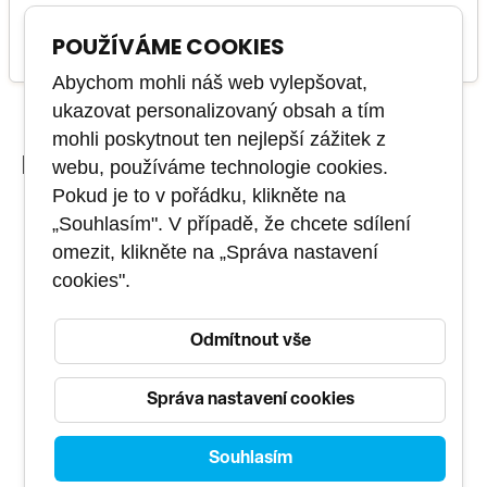
39 770 Kč
VÍCE INFO
POUŽÍVÁME COOKIES
Abychom mohli náš web vylepšovat,
ukazovat personalizovaný obsah a tím
mohli poskytnout ten nejlepší zážitek z
Proč s námi
webu, používáme technologie cookies.
Pokud je to v pořádku, klikněte na
„Souhlasím". V případě, že chcete sdílení
Online
školení,
omezit, klikněte na „Správa nastavení
classroom
kurzy,
cookies".
e-Learning
, webináře,
atd.
Odmítnout vše
Tvoříme
vlastní kurzy
,
které jinde nekoupíte
Správa nastavení cookies
Zkušený
tým odborníků
Souhlasím