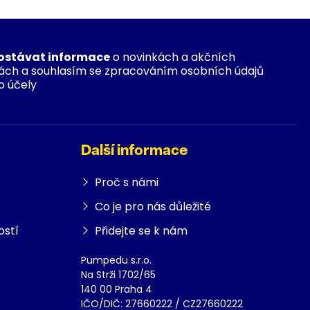
ostávat informace
o novinkách a akčních
ách a souhlasím se zpracováním osobních údajů
o účely
Další informace
Proč s námi
Co je pro nás důležité
ostí
Přidejte se k nám
Pumpedu s.r.o.
Na Strži 1702/65
140 00 Praha 4
IČO/DIČ: 27660222 / CZ27660222