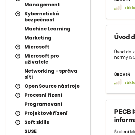
Management
zákl
Kybernetická
bezpečnost
Machine Learning
Marketing
Úvod do
Microsoft
Úvod do zá
Microsoft pro
normy ISO
uživatele
Networking - správa
ÚROVEŇ
sítí
zákl
Open Source nástroje
Procesní řízení
Programovaní
PECB I
Projektové řízení
inform
Soft skills
SUSE
Školení M