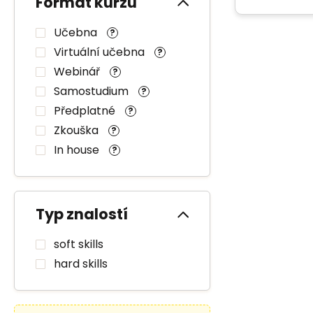
Formát kurzu
Učebna
?
Virtuální učebna
?
Webinář
?
Samostudium
?
Předplatné
?
Zkouška
?
In house
?
Typ znalostí
soft skills
hard skills