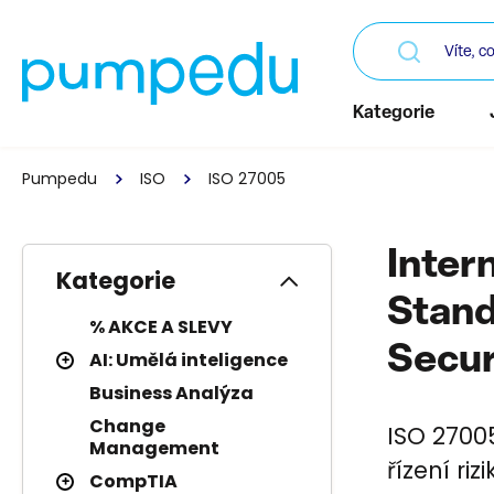
Kategorie
Pumpedu
ISO
ISO 27005
Inter
Kategorie
Stand
% AKCE A SLEVY
Secu
AI: Umělá inteligence
Business Analýza
Change
ISO 2700
Management
řízení ri
CompTIA