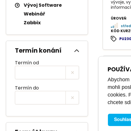
vývoje, vy
Vývoj Software
informací
Webinář
ÚROVEŇ
Zabbix
střed
KÓD KURZ
PU230
Termín konání
Termín od
PECB I
POUŽÍV
inform
Abychom m
Kurz ISO/
mohli pos
Termín do
potřebné 
cookies. 
zlepšován
chcete sdí
normy IS
ÚROVEŇ
Souhla
pokro