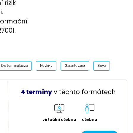
 rizik
.
nformační
7001.
Dle termínu kurzu
Novinky
Garantované
Sleva
4 termíny
v těchto formátech
virtuální učebna
učebna