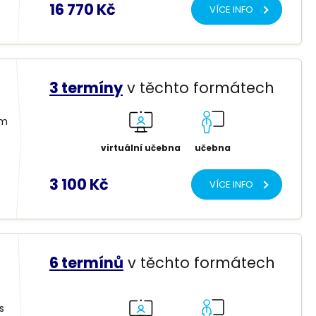
16 770 Kč
VÍCE INFO
3 termíny
v těchto formátech
ím
virtuální učebna
učebna
3 100 Kč
VÍCE INFO
6 termínů
v těchto formátech
s