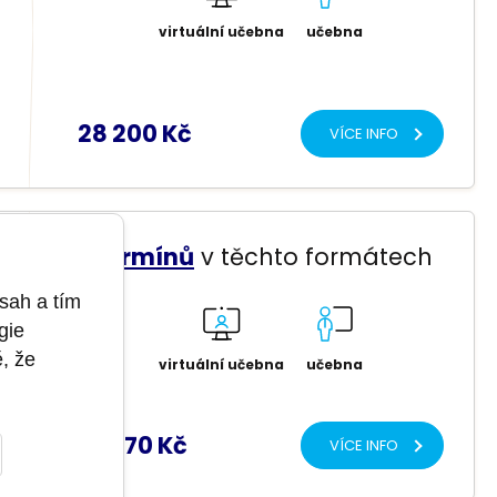
virtuální učebna
učebna
28 200 Kč
VÍCE INFO
6 termínů
v těchto formátech
sah a tím
gie
ě, že
virtuální učebna
učebna
39 770 Kč
VÍCE INFO