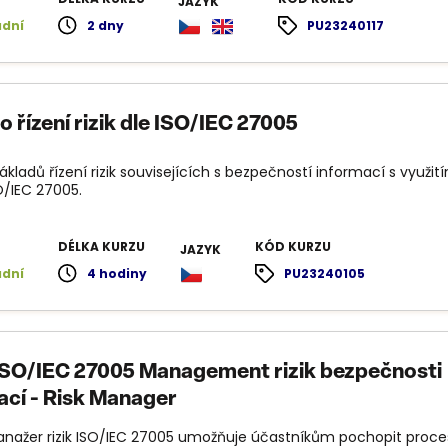
JAZYK
adní
2 dny
PU23240117
 řízení rizik dle ISO/IEC 27005
kladů řízení rizik souvisejících s bezpečností informací s využit
/IEC 27005.
DÉLKA KURZU
KÓD KURZU
JAZYK
adní
4 hodiny
PU23240105
SO/IEC 27005 Management rizik bezpečnosti
ací - Risk Manager
anažer rizik ISO/IEC 27005 umožňuje účastníkům pochopit proce