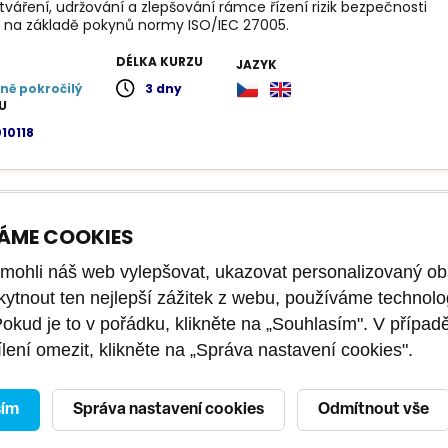
tváření, udržování a zlepšování rámce řízení rizik bezpečnosti
 na základě pokynů normy ISO/IEC 27005.
DÉLKA KURZU
JAZYK
ně pokročilý
3 dny
U
10118
SO/IEC 27005 Management rizik bezpečnosti
ÁME COOKIES
ací - Lead Risk Manager
ohli náš web vylepšovat, ukazovat personalizovaný ob
IEC 27005 Lead Risk Manager umožňuje účastníkům získat
kytnout ten nejlepší zážitek z webu, používáme technolo
kompetence, které organizaci pomohou při vytváření, řízení a
Pokud je to v pořádku, klikněte na „Souhlasím". V případ
í programu řízení rizik bezpečnosti informací na základě pokynů
lení omezit, klikněte na „Správa nastavení cookies".
O/IEC 27005.
DÉLKA KURZU
KÓD KURZU
JAZYK
sím
Správa nastavení cookies
Odmítnout vše
čilý
4 dny
PU23240122