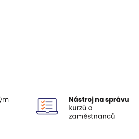
ým
Nástroj na správu
ů
kurzů a
zaměstnanců