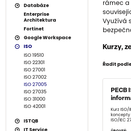
rámec a m
Databáze
souvisejí
Enterprise
Architektura
Využívá 
Fortinet
bezpečno
Google Workspace
ISO
Kurzy, z
ISO 19510
ISO 22301
Řadit podle
ISO 27001
ISO 27002
ISO 27005
PECB I
ISO 27035
inform
ISO 31000
ISO 42001
Kurz ISO/
koncepty 
ISO/IEC 2
ISTQB
IT Service
ÚROVEŇ