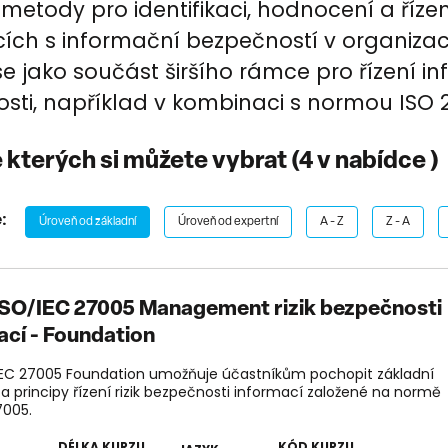
etody pro identifikaci, hodnocení a řízení
cích s informační bezpečností v organizaci
se jako součást širšího rámce pro řízení i
sti, například v kombinaci s normou ISO 2
e kterých si můžete vybrat (
4
v nabídce )
:
Úroveň od základní
Úroveň od expertní
A - Z
Z - A
SO/IEC 27005 Management rizik bezpečnosti
ací - Foundation
IEC 27005 Foundation umožňuje účastníkům pochopit základní
a principy řízení rizik bezpečnosti informací založené na normě
7005.
DÉLKA KURZU
KÓD KURZU