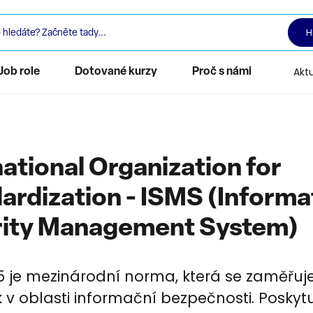
H
Aktu
Job role
Dotované kurzy
Proč s námi
national Organization for
ardization - ISMS (Informa
rity Management System)
5 je mezinárodní norma, která se zaměřuj
zik v oblasti informační bezpečnosti. Poskyt