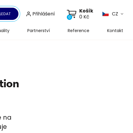
Košík
Přihlášení
CZ
LEDAT
0 Kč
0
ality
Partnerství
Reference
Kontakt
tion
e na
uje