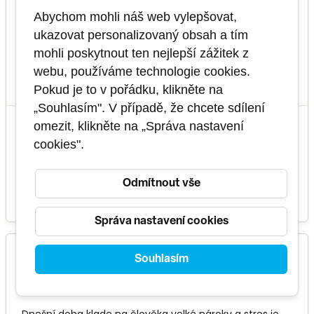
základní
Abychom mohli náš web vylepšovat,
Tento kurz se zaměřuje na prozkoumání a porozumění
ukazovat personalizovaný obsah a tím
osobnostním tendencím pomocí enneagramu -
systému, který popisuje 9 typů osobnostních
mohli poskytnout ten nejlepší zážitek z
tendencí.
webu, používáme technologie cookies.
2 dny
PU23010088
Pokud je to v pořádku, klikněte na
„Souhlasím". V případě, že chcete sdílení
omezit, klikněte na „Správa nastavení
3 termíny
v těchto
cookies".
formátech
Odmítnout vše
11 500 Kč
VÍCE INFO
Správa nastavení cookies
Jak se vypořádat se stresem
Souhlasím
základní
Dnešní doba klade na člověka velké nároky a stres je