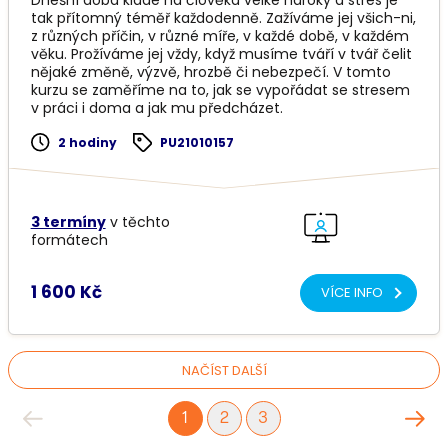
tak přítomný téměř každodenně. Zažíváme jej všich-ni,
z různých příčin, v různé míře, v každé době, v každém
věku. Prožíváme jej vždy, když musíme tváří v tvář čelit
nějaké změně, výzvě, hrozbě či nebezpečí. V tomto
kurzu se zaměříme na to, jak se vypořádat se stresem
v práci i doma a jak mu předcházet.
2 hodiny
PU21010157
3 termíny
v těchto
formátech
1 600 Kč
VÍCE INFO
NAČÍST DALŠÍ
1
2
3