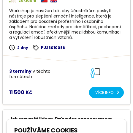
základní
Workshop je navržen tak, aby účastníkům poskytl
nástroje pro zlepšení emoční inteligence, která je
základem pro dosažení profesního i osobního
úspěchu. Nabídne metody pro identifikaci, pochopení
a regulaci emocí, efektivnější mezilidskou komunikaci
a vytváření robustních vztahů.
2 dny
PU23010086
3 termíny
v těchto
formátech
11 500 Kč
VÍCE INFO
Jak rozumět lidem: Průvodce enneagramem
POUŽÍVÁME COOKIES