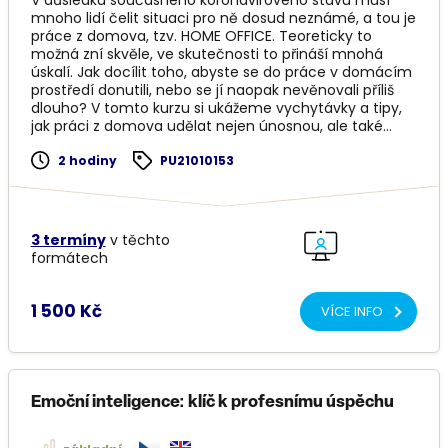
V důsledku současného koronavirového stavu musí
mnoho lidí čelit situaci pro ně dosud neznámé, a tou je
práce z domova, tzv. HOME OFFICE. Teoreticky to
možná zní skvěle, ve skutečnosti to přináší mnohá
úskalí. Jak docílit toho, abyste se do práce v domácím
prostředí donutili, nebo se jí naopak nevěnovali příliš
dlouho? V tomto kurzu si ukážeme vychytávky a tipy,
jak práci z domova udělat nejen únosnou, ale také
efektivnější a příjemnější.
2 hodiny
PU21010153
3 termíny
v těchto
formátech
1 500 Kč
VÍCE INFO
Emoční inteligence: klíč k profesnímu úspěchu