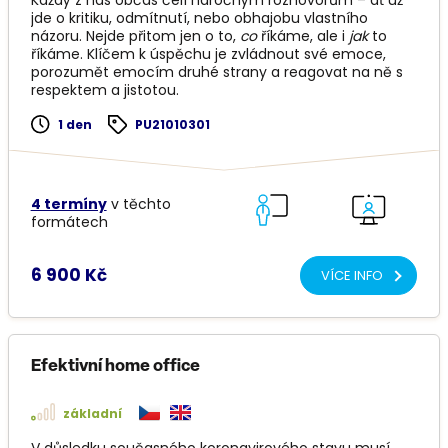
Každý z nás občas čelí náročným rozhovorům – ať už
jde o kritiku, odmítnutí, nebo obhajobu vlastního
názoru. Nejde přitom jen o to,
co
říkáme, ale i
jak
to
říkáme. Klíčem k úspěchu je zvládnout své emoce,
porozumět emocím druhé strany a reagovat na ně s
respektem a jistotou.
1 den
PU21010301
4 termíny
v těchto
formátech
6 900 Kč
VÍCE INFO
Efektivní home office
základní