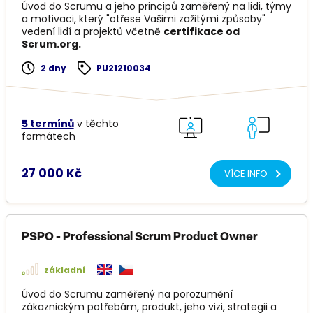
Úvod do Scrumu a jeho principů zaměřený na lidi, týmy
a motivaci, který "otřese Vašimi zažitými způsoby"
vedení lidí a projektů včetně
certifikace od
Scrum.org.
2 dny
PU21210034
5 termínů
v těchto
formátech
27 000 Kč
VÍCE INFO
PSPO - Professional Scrum Product Owner
základní
Úvod do Scrumu zaměřený na porozumění
zákaznickým potřebám, produkt, jeho vizi, strategii a