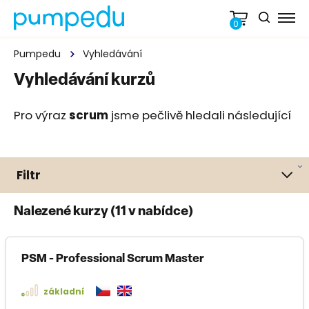
0
Pumpedu
Vyhledávání
Vyhledávání kurzů
Pro výraz
scrum
jsme pečlivě hledali následující
Filtr
Nalezené kurzy (
11
v nabídce)
PSM - Professional Scrum Master
základní