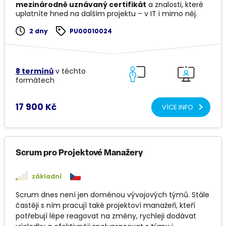
mezinárodně uznávaný certifikát
a znalosti, které
uplatníte hned na dalším projektu – v IT i mimo něj.
2 dny
PU00010024
8 termínů
v těchto
formátech
17 900 Kč
VÍCE INFO
Scrum pro Projektové Manažery
základní
Scrum dnes není jen doménou vývojových týmů. Stále
častěji s ním pracují také projektoví manažeři, kteří
potřebují lépe reagovat na změny, rychleji dodávat