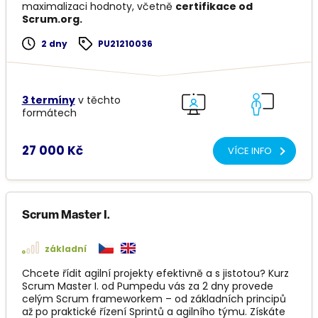
maximalizaci hodnoty, včetně
certifikace od
Scrum.org.
2 dny
PU21210036
3 termíny
v těchto
formátech
27 000 Kč
VÍCE INFO
Scrum Master I.
základní
Chcete řídit agilní projekty efektivně a s jistotou? Kurz
Scrum Master I. od Pumpedu vás za 2 dny provede
celým Scrum frameworkem – od základních principů
až po praktické řízení Sprintů a agilního týmu. Získáte