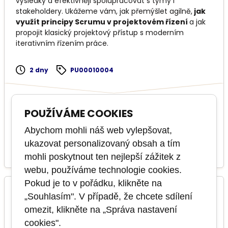
výsledky a efektivněji spolupracovat s týmy i
stakeholdery. Ukážeme vám, jak přemýšlet agilně,
jak
využít principy Scrumu v projektovém řízení
a jak
propojit klasický projektový přístup s moderním
iterativním řízením práce.
2 dny
PU00010004
6 termínů
v těchto
POUŽÍVÁME COOKIES
formátech
Abychom mohli náš web vylepšovat,
ukazovat personalizovaný obsah a tím
17 900 Kč
VÍCE INFO
mohli poskytnout ten nejlepší zážitek z
webu, používáme technologie cookies.
Pokud je to v pořádku, klikněte na
TMAP Quality for cross-functional teams
„Souhlasím". V případě, že chcete sdílení
including exam
omezit, klikněte na „Správa nastavení
cookies".
základní