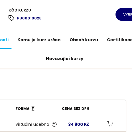
KÓD KURZU
VYBR
PU00010028
osti
Komu je kurz určen
Obsah kurzu
Certifikac
Navazující kurzy
?
CENA BEZ DPH
FORMA
virtuální učebna
34 900 Kč
?