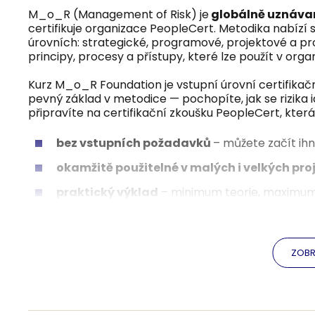
M_o_R (Management of Risk) je
globálně uznávaná
certifikuje organizace PeopleCert. Metodika nabízí 
úrovních: strategické, programové, projektové a pr
principy, procesy a přístupy, které lze použít v organi
Kurz M_o_R Foundation je vstupní úrovní certifikač
pevný základ v metodice — pochopíte, jak se rizika id
připravíte na certifikační zkoušku PeopleCert, která 
bez vstupních požadavků
– můžete začít ih
okamžitě použitelné v malých i velkých pro
praktický výklad
– minimum teorie, maximu
není oborově omezený
– využijete v IT, byzn
globální standard
– nejrozšířenější metodika
ZOBR
Pumpedu je oficiální
ATO (Accredited Trai