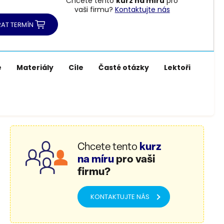
Chcete tento
kurz na míru
pro
vaši firmu?
Kontaktujte nás
AT TERMÍN
e
Materiály
Cíle
Časté otázky
Lektoři
Chcete tento
kurz
na míru
pro vaši
firmu?
KONTAKTUJTE NÁS