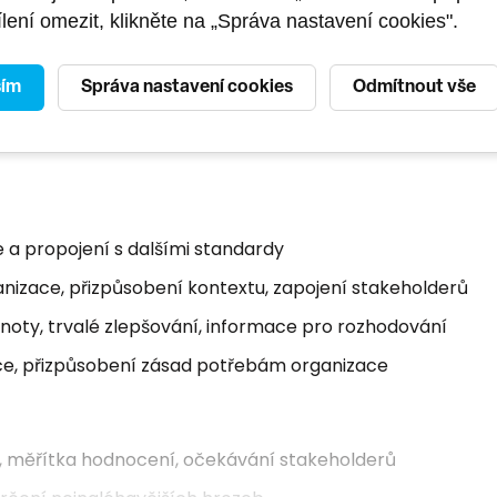
lení omezit, klikněte na „Správa nastavení cookies".
á v češtině
, studijní materiály a terminologie jsou v
st anglického jazyka.
Předchozí zkušenosti s řízením
sím
Správa nastavení cookies
Odmítnout vše
 a propojení s dalšími standardy
anizace, přizpůsobení kontextu, zapojení stakeholderů
dnoty, trvalé zlepšování, informace pro rozhodování
e, přizpůsobení zásad potřebám organizace
e, měřítka hodnocení, očekávání stakeholderů