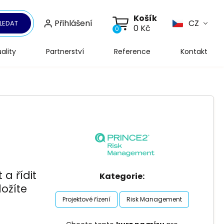
Košík
Přihlášení
CZ
LEDAT
0 Kč
0
ality
Partnerství
Reference
Kontakt
 a řídit
Kategorie:
ložíte
Projektové řízení
Risk Management