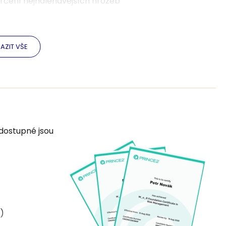
určení nejnaléhavějších hrozeb
tření ke snížení hrozeb, komunikace o rizicích
měření přínosů, změna kultury
AZIT VŠE
rojektová a provozní úroveň řízení rizik
ktivami
iky
dostupné jsou
 zkouška PeopleCert
)