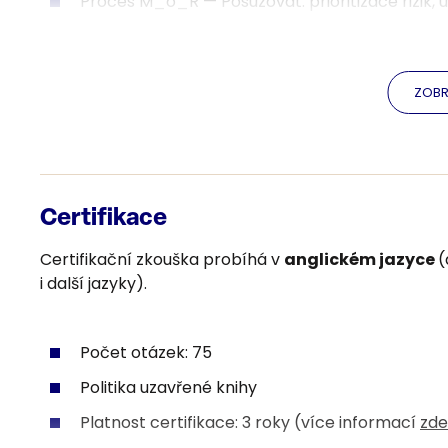
Proces M_o_R — Posuzovat: prioritizace rizik, 
Proces M_o_R — Plánovat a implementovat: opa
Začleňování M_o_R: integrace do organizace, 
ZOBR
Den 3
Perspektivy M_o_R: strategická, programová, p
Praktická aplikace zásad napříč všemi perspe
Certifikace
Shrnutí a rekapitulace klíčových témat metod
Certifikační zkouška probíhá v
anglickém jazyce
(
Příprava na certifikační zkoušku a závěrečná
i další jazyky).
Počet otázek: 75
Politika uzavřené knihy
Platnost certifikace: 3 roky (více informací
zde