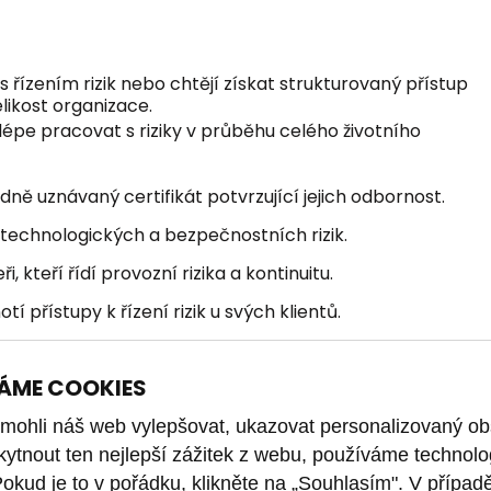
s řízením rizik nebo chtějí získat strukturovaný přístup
likost organizace.
 lépe pracovat s riziky v průběhu celého životního
odně uznávaný certifikát potvrzující jejich odbornost.
í technologických a bezpečnostních rizik.
kteří řídí provozní rizika a kontinuitu.
í přístupy k řízení rizik u svých klientů.
i M_o_R Practitioner.
ÁME COOKIES
ohli náš web vylepšovat, ukazovat personalizovaný ob
kytnout ten nejlepší zážitek z webu, používáme technolo
Pokud je to v pořádku, klikněte na „Souhlasím". V případ