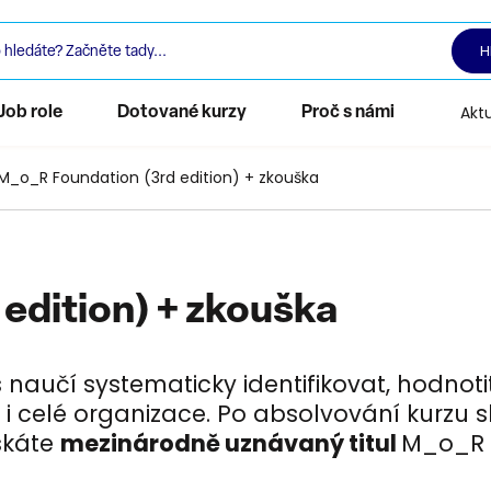
H
Aktu
Job role
Dotované kurzy
Proč s námi
M_o_R Foundation (3rd edition) + zkouška
edition) + zkouška
s naučí systematicky identifikovat, hodnotit
 i celé organizace. Po absolvování kurzu s
skáte
mezinárodně uznávaný titul
M_o_R