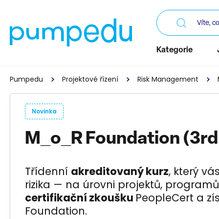
Kategorie
Pumpedu
Projektové řízení
Risk Management
Novinka
M_o_R Foundation (3rd 
Třídenní
akreditovaný kurz
, který vá
rizika — na úrovni projektů, programů
certifikační zkoušku
PeopleCert a zí
Foundation.