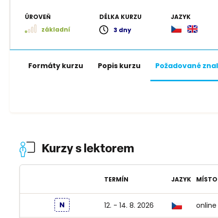
ÚROVEŇ
DÉLKA KURZU
JAZYK
základní
3 dny
Formáty kurzu
Popis kurzu
Požadované znal
Kurzy s lektorem
TERMÍN
JAZYK
MÍSTO
N
12. - 14. 8. 2026
online