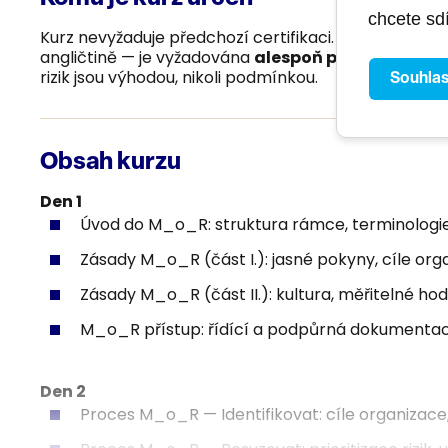
chcete sdí
Kurz nevyžaduje předchozí certifikaci.
Výuka probíh
angličtině — je vyžadována
alespoň pasivní znalo
rizik jsou výhodou, nikoli podmínkou.
Souhla
Obsah kurzu
Den 1
Úvod do M_o_R: struktura rámce, terminologie
Zásady M_o_R (část I.): jasné pokyny, cíle org
Zásady M_o_R (část II.): kultura, měřitelné ho
M_o_R přístup: řídící a podpůrná dokumentac
Den 2
Proces M_o_R — Identifikovat: cíle organizac