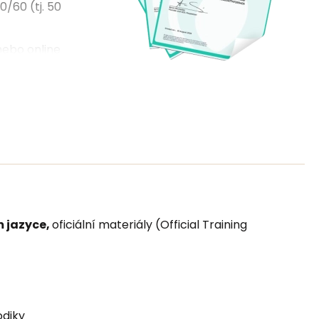
0/60 (tj. 50
nebo online
ejste rodilý
neúspěchu
ert
–
ípadě
né zakoupit
m jazyce,
oficiální materiály (Official Training
kačním
odiky