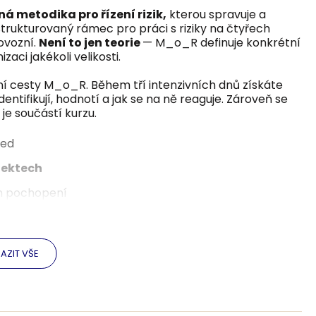
 metodika pro řízení rizik,
kterou spravuje a
strukturovaný rámec pro práci s riziky na čtyřech
ovozní.
Není to jen teorie
— M_o_R definuje konkrétní
zaci jakékoli velikosti.
ní cesty M_o_R. Během tří intenzivních dnů získáte
entifikují, hodnotí a jak se na ně reaguje. Zároveň se
je součástí kurzu.
ned
jektech
m pochopení
ysu i veřejném sektoru
 projektového řízení
AZIT VŠE
ning Organization)