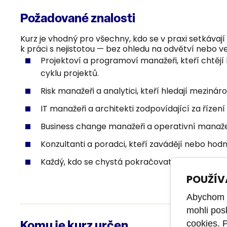
Požadované znalosti
Kurz je vhodný pro všechny, kdo se v praxi setkávají 
k práci s nejistotou — bez ohledu na odvětví nebo ve
Projektoví a programoví manažeři, kteří chtějí
cyklu projektů.
Risk manažeři a analytici, kteří hledají mezinár
IT manažeři a architekti zodpovídající za řízen
Business change manažeři a operativní manažeři, 
Konzultanti a poradci, kteří zavádějí nebo hodnot
Každý, kdo se chystá pokračovat na certifikac
POUŽÍV
Abychom m
mohli pos
cookies. 
Komu je kurz určen