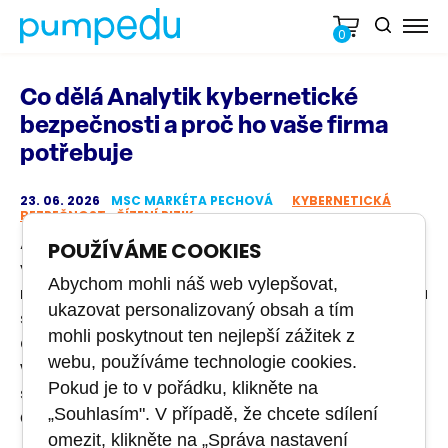
0
Co dělá Analytik kybernetické
bezpečnosti a proč ho vaše firma
potřebuje
23. 06. 2026
MSC MARKÉTA PECHOVÁ
KYBERNETICKÁ
BEZPEČNOST
ŘÍZENÍ RIZIK
Analytik kybernetické bezpečnosti je role, která
POUŽÍVÁME COOKIES
ve firmách často chybí, i když si to vedení
Abychom mohli náš web vylepšovat,
neuvědomuje – dokud nepřijde incident. V článku
ukazovat personalizovaný obsah a tím
se dozvíte,
co tato pozice obnáší, jaké
mohli poskytnout ten nejlepší zážitek z
dovednosti vyžaduje a proč se bez ní firmy
webu, používáme technologie cookies.
vystavují zbytečným rizikům.
Ukážeme i to, jak
Pokud je to v pořádku, klikněte na
se na roli připravit a jaké možnosti certifikace v
„Souhlasím". V případě, že chcete sdílení
Česku existují.
omezit, klikněte na „Správa nastavení