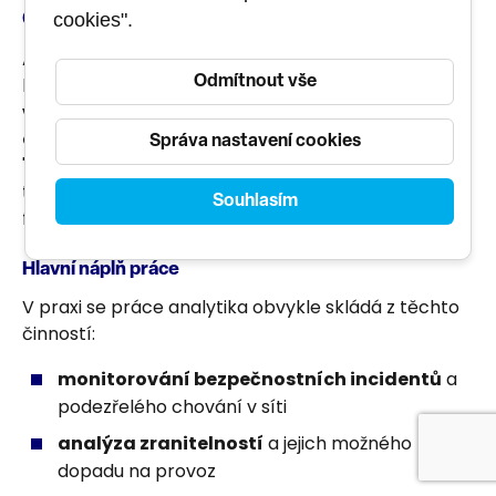
cookies".
Co dělá Analytik kybernetické bezpečnosti
Analytik kybernetické bezpečnosti je odborník,
který se stará o to, aby firma uměla
rozpoznat,
Odmítnout vše
vyhodnotit a reagovat na bezpečnostní hrozby
dřív, než způsobí škodu.
Není to role, která jen
Správa nastavení cookies
"hlídá firewall" – jde o pozici, která propojuje
technické know-how s pochopením fungování
Souhlasím
firmy a jejích procesů.
Hlavní náplň práce
V praxi se práce analytika obvykle skládá z těchto
činností:
monitorování bezpečnostních incidentů
a
podezřelého chování v síti
analýza zranitelností
a jejich možného
dopadu na provoz