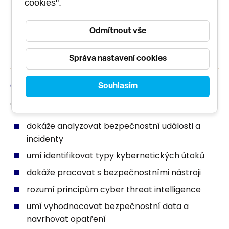
cookies".
Odmítnout vše
Správa nastavení cookies
Souhlasím
Cíle
Cílem zkoušky je ověřit, že uchazeč:
dokáže analyzovat bezpečnostní události a
incidenty
umí identifikovat typy kybernetických útoků
dokáže pracovat s bezpečnostními nástroji
rozumí principům cyber threat intelligence
umí vyhodnocovat bezpečnostní data a
navrhovat opatření