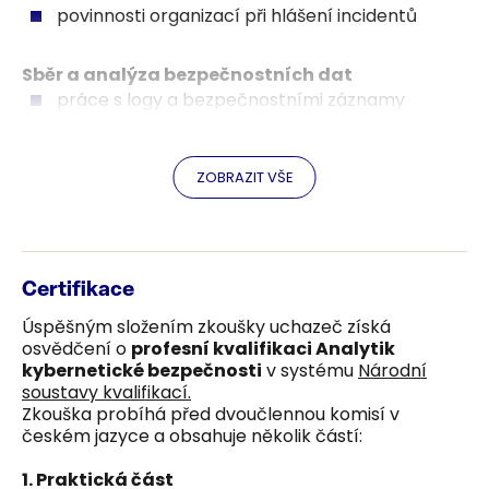
povinnosti organizací při hlášení incidentů
Sběr a analýza bezpečnostních dat
práce s logy a bezpečnostními záznamy
analýza bezpečnostních událostí
identifikace anomálií v síťovém provozu
ZOBRAZIT VŠE
Identifikace kybernetických hrozeb
rozpoznání typů útoků
identifikace technik útočníků
Certifikace
Úspěšným složením zkoušky uchazeč získá
analýza škodlivé aktivity v systémech
osvědčení o
profesní kvalifikaci Analytik
kybernetické bezpečnosti
v systému
Národní
Analýza hrozeb pomocí bezpečnostních
soustavy kvalifikací.
nástrojů
Zkouška probíhá před dvoučlennou komisí v
práce se security monitoring nástroji
českém jazyce a obsahuje několik částí:
využití SIEM a dalších bezpečnostních systémů
1. Praktická část