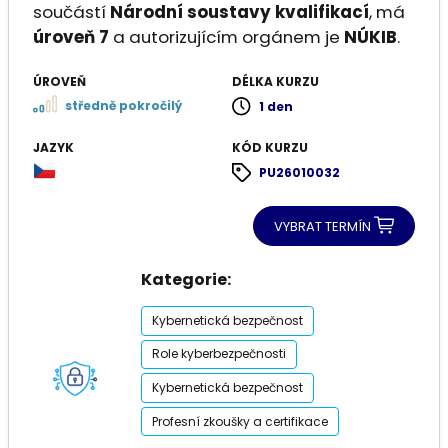
součástí
Národní soustavy kvalifikací
, má
úroveň 7
a autorizujícím orgánem je
NÚKIB
.
ÚROVEŇ
DÉLKA KURZU
středně pokročilý
1 den
JAZYK
KÓD KURZU
PU26010032
VYBRAT TERMÍN
Kategorie:
Kybernetická bezpečnost
Role kyberbezpečnosti
Kybernetická bezpečnost
Profesní zkoušky a certifikace