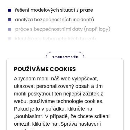
analýza síťového provozu
řešení modelových situací z praxe
analýza bezpečnostních incidentů
Cyber Threat Intelligence
práce s informacemi o kybernetických
práce s bezpečnostními daty (např. logy)
hrozbách
identifikace kybernetických hrozeb
vyhodnocování indikátorů kompromitace (IOC)
návrh opatření
sdílení informací o hrozbách
ZOBRAZIT VŠE
POUŽÍVÁME COOKIES
Tyto oblasti odpovídají odborným způsobilostem
2. Ústní ověření
definovaným v kvalifikačním standardu profesní
Abychom mohli náš web vylepšovat,
kvalifikace Analytik kybernetické bezpečnosti.
vysvětlení postupů a rozhodnutí
ukazovat personalizovaný obsah a tím
doplňující otázky k praktickým úlohám
mohli poskytnout ten nejlepší zážitek z
ověření pochopení souvislostí
webu, používáme technologie cookies.
Pokud je to v pořádku, klikněte na
Komise ověřuje schopnost uchazeče
„Souhlasím". V případě, že chcete sdílení
interpretovat výsledky analýzy, identifikovat
omezit, klikněte na „Správa nastavení
typ útoku a navrhnout další postup.