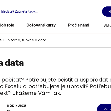
H
Aktu
Job role
Dotované kurzy
Proč s námi
el I - Vzorce, funkce a data
 a data
 počítat? Potřebujete očistit a uspořádat
 Excelu a potřebujete je upravit? Potřebu
ojekt? Ukážeme Vám jak.
KÓD KURZU
VYBR