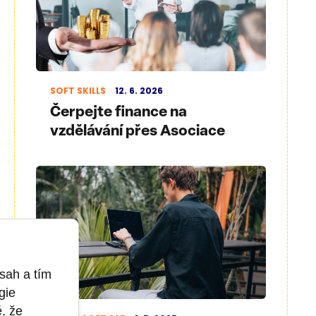
SOFT SKILLS
12. 6. 2026
Čerpejte finance na
vzdělávání přes Asociace
sah a tím
gie
ě, že