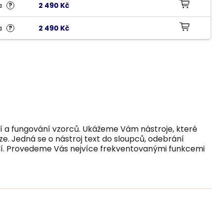
na
2 490 Kč
?
KOPÍROVAT ODKAZ
na
2 490 Kč
?
KOPÍROVAT ODKAZ
í a fungování vzorců. Ukážeme Vám nástroje, které
. Jedná se o nástroj text do sloupců, odebrání
ění. Provedeme Vás nejvíce frekventovanými funkcemi