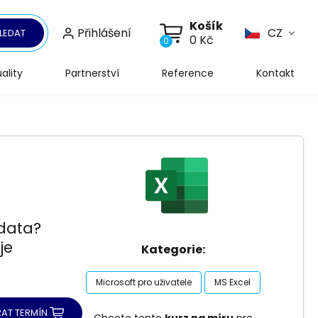
Košík
Přihlášení
CZ
LEDAT
0 Kč
0
ality
Partnerství
Reference
Kontakt
 data?
je
Kategorie:
Microsoft pro uživatele
MS Excel
AT TERMÍN