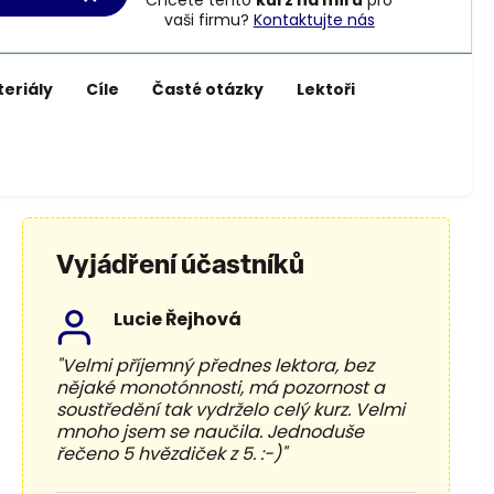
Chcete tento
kurz na míru
pro
vaši firmu?
Kontaktujte nás
eriály
Cíle
Časté otázky
Lektoři
Vyjádření účastníků
Lucie Řejhová
"Velmi příjemný přednes lektora, bez
nějaké monotónnosti, má pozornost a
soustředění tak vydrželo celý kurz. Velmi
mnoho jsem se naučila. Jednoduše
řečeno 5 hvězdiček z 5. :-)"