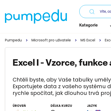
Kategorie
Pumpedu
Microsoft pro uživatele
MS Excel
Exc
Excel I - Vzorce, funkce
Chtěli byste, aby Vaše tabulky uměly
Exportujete data z vašeho systému do
rychle spočítat, jak dlouhou trvá pr
ÚROVEŇ
DÉLKA KURZU
JAZYK