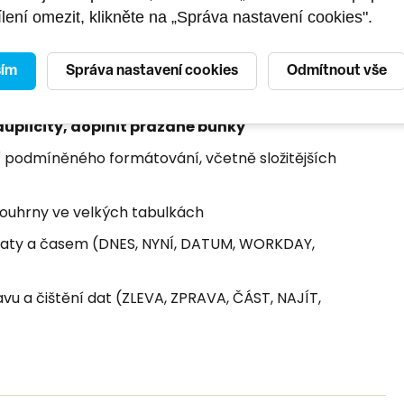
lení omezit, klikněte na „Správa nastavení cookies".
, kdy použít r
elativní, absolutní nebo smíšenou
 i mezi listy bez zbytečných chyb
sím
Správa nastavení cookies
Odmítnout vše
apř. z firemního systému) na přehlednou databázovou
duplicity, doplnit prázdné buňky
 podmíněného formátování, včetně složitějších
souhrny ve velkých tabulkách
 daty a časem (DNES, NYNÍ, DATUM, WORKDAY,
u a čištění dat (ZLEVA, ZPRAVA, ČÁST, NAJÍT,