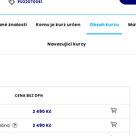
PU22070061
né znalosti
Komu je kurz určen
Obsah kurzu
Mat
Navazující kurzy
CENA BEZ DPH
2 490 Kč
KOPÍROVAT ODKAZ
čebna
2 490 Kč
?
KOPÍROVAT ODKAZ