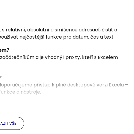
 relativní, absolutní a smíšenou adresací, čistit a
žívat nejčastější funkce pro datum, čas a text.
lem?
 začátečníkům a je vhodný i pro ty, kteří s Excelem
?
 doporučujeme přístup k plné desktopové verzi Excelu –
unkce a nástroje.
ými z jiného systému?
 přehledné databázové tabulky – najdete zde nástroje
 doplnění prázdných buněk nebo řazení a filtrování
AZIT VŠE