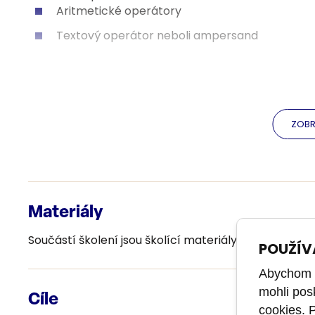
Aritmetické operátory
Textový operátor neboli ampersand
Adresace ve vzorcích
Relativní adresace
Absolutní adresace
ZOBR
Smíšená adresace
Úprava tabulky do databázové formy
Text do sloupců
Materiály
Odebírání duplicit
Součástí školení jsou školící materiály a cvičení.
POUŽÍV
Vyhledání prázdných buněk
Abychom m
Filtrování dat
mohli pos
Cíle
Nastavení příček
cookies. 