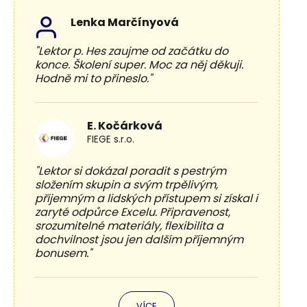
Lenka Marčínyová
"Lektor p. Hes zaujme od začátku do
konce. Školení super. Moc za něj děkuji.
Hodně mi to přineslo."
E. Kočárková
FIEGE s.r.o.
"Lektor si dokázal poradit s pestrým
složením skupin a svým trpělivým,
příjemným a lidských přístupem si získal i
zaryté odpůrce Excelu. Připravenost,
srozumitelné materiály, flexibilita a
dochvilnost jsou jen dalším příjemným
bonusem."
VÍCE