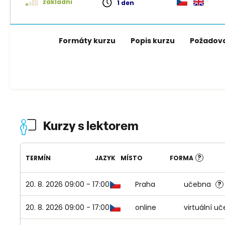
základní
1 den
Formáty kurzu
Popis kurzu
Požadova
Kurzy s lektorem
?
TERMÍN
JAZYK
MÍSTO
FORMA
20. 8. 2026 09:00 - 17:00
Praha
učebna
?
KÓD VYBRANÉHO KURZU:
PU22070061-0036
20. 8. 2026 09:00 - 17:00
online
virtuální u
KÓD VYBRANÉHO KURZU:
PU22070061-0038