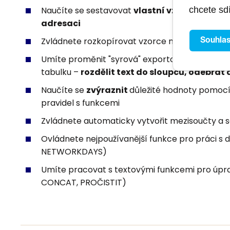
Nastavení rozbalovacích seznamů do buněk
Naučíte se sestavovat
vlastní vzorce
chcete sdí
a chápat
adresaci
Řazení záznamů v tabulce
Zvládnete rozkopírovat vzorce napříč tabulkou
Souhla
Záhlaví a zápatí
Umíte proměnit "syrová" exportovaná data (n
Tisk rozsáhlejších tabulek
tabulku –
rozdělit text do sloupců, odebrat 
Databázová tabulka
Naučíte se
zvýraznit
důležité hodnoty pomocí
pravidel s funkcemi
Vizualizace dat – podmíněné formátování
Zvládnete automaticky vytvořit mezisoučty a 
Jednoduchá pravidla
Ovládnete nejpoužívanější funkce pro práci s
Složitá pravidla s funkcemi
NETWORKDAYS)
Umíte pracovat s textovými funkcemi pro úprav
Mezisoučty v tabulkách
CONCAT, PROČISTIT)
Automatické vytvoření mezisoučtů – souhrnů
Funkce datum a čas
DNES – TODAY