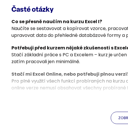
Časté otázky
NYNÍ – NOW
DENTÝDNE – WEEKNUM
Co se přesně naučím na kurzu Excel I?
Naučíte se sestavovat a kopírovat vzorce, pracovat s
ISOWEEKNUM
upravovat data do přehledné databázové formy a pou
ROK – YEAR
Potřebuji před kurzem nějaké zkušenosti s Exce
MĚSÍC – MONTH
Stačí základní práce s PC a Excelem – kurz je určen
DEN – DAY
zatím pracovali jen minimálně.
DATUM – DATE
Stačí mi Excel Online, nebo potřebuji plnou verzi
WORKDAY
Pro plné využití všech funkcí probíraných na kurzu
online verze nemusí obsahovat všechny probírané f
NETWORKDAYS
Naučím se v kurzu i pracovat s daty exportovan
Ano, kurz se přímo věnuje úpravě "syrových" dat do
Textové funkce
jako text do sloupců, odebrání duplicit, vyhledání a
ZLEVA – LEFT
ZOBR
záznamů.
ZPRAVA – RIGHT