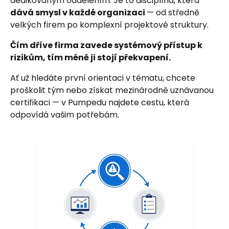
dedikovaným oddělením. Je to disciplína, která
dává smysl v každé organizaci
— od středně
velkých firem po komplexní projektové struktury.
Čím dříve firma zavede systémový přístup k
rizikům, tím méně ji stojí překvapení.
Ať už hledáte první orientaci v tématu, chcete
proškolit tým nebo získat mezinárodně uznávanou
certifikaci — v Pumpedu najdete cestu, která
odpovídá vašim potřebám.