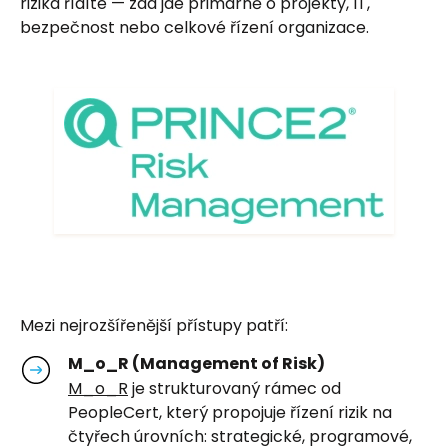
rizika řídíte — zda jde primárně o projekty, IT,
bezpečnost nebo celkové řízení organizace.
Mezi nejrozšířenější přístupy patří:
M_o_R (Management of Risk)
M_o_R
je strukturovaný rámec od
PeopleCert, který propojuje řízení rizik na
čtyřech úrovních: strategické, programové,