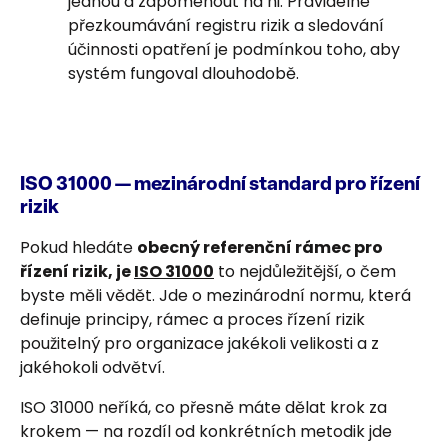
jednou a zapomenout na ni. Pravidelné
přezkoumávání registru rizik a sledování
účinnosti opatření je podmínkou toho, aby
systém fungoval dlouhodobě.
ISO 31000 — mezinárodní standard pro řízení
rizik
Pokud hledáte
obecný referenční rámec pro
řízení rizik, je
ISO 31000
to nejdůležitější, o čem
byste měli vědět. Jde o mezinárodní normu, která
definuje principy, rámec a proces řízení rizik
použitelný pro organizace jakékoli velikosti a z
jakéhokoli odvětví.
ISO 31000 neříká, co přesně máte dělat krok za
krokem — na rozdíl od konkrétních metodik jde