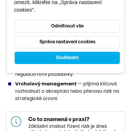
reporting.
omezit, klikněte na „Správa nastavení
cookies".
Projektoví a programoví manažeři
— řídí
rizika v rámci konkrétních projektů a
programů.
Odmítnout vše
IT manažeři a bezpečnostní specialisté
—
zaměřují se na technologická a kybernetická
Správa nastavení cookies
rizika.
Souhlasím
Interní auditoři a compliance specialisté
—
hodnotí, zda jsou rizika řízena v souladu s
regulatorními požadavky.
Vrcholový management
— přijímá klíčová
rozhodnutí o akceptaci nebo přenosu rizik na
strategické úrovni.
Co to znamená v praxi?
Základní znalost řízení rizik je dnes