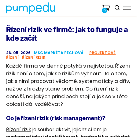
0
Řízení rizik ve firmě: jak to funguje a
kde začít
26. 05. 2026
MSC MARKÉTA PECHOVÁ
PROJEKTOVÉ
ŘÍZENÍ
ŘÍZENÍ RIZIK
Každá firma se denně potýká s nejistotou. Řízení
rizik není o tom, jak se rizikům vyhnout. Je o tom,
jak s nimi pracovat vědomě, systematicky a dřív,
než se z hrozby stane problém. Co řízení rizik
obnáší, na jakých principech stojí a jak se v této
oblasti dál vzdělávat?
Co je řízení rizik (risk management)?
Řízení rizik
je soubor aktivit, jejichž cílem je
systematicky identifikovat, hodnotit a zvládat