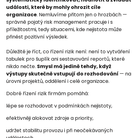
události, které by mohly ohrozit cíle
organizace
. Nemluvíme přitom jen o hrozbách —
správně pojatý risk management pracuje i s
příležitostmi, tedy situacemi, kde nejistota může
přinést pozitivní výsledek.
Důležité je říct, co řízení rizik není: není to vytváření
tabulek pro šuplík ani sestavování reportů, které
nikdo nečte.
Smysl má jedině tehdy, když
výstupy skutečně vstupují do rozhodování
— na
úrovni projektů, oddělení i celé organizace.
Dobré řízení rizik firmám pomáhá:
lépe se rozhodovat v podmínkách nejistoty,
efektivněji alokovat zdroje a priority,
udržet stabilitu provozu i při neočekávaných
událostech,