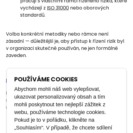
pracují s vlastními rámci řízeného rizika, které
vycházejí z
ISO 31000
nebo oborových
standardů.
Volba konkrétní metodiky nebo rámce není
zásadní — důležitější je, aby přístup k řízení rizik byl
v organizaci skutečně používán, ne jen formálně
zaveden.
POUŽÍVÁME COOKIES
Kdo v organizaci řízení rizik řeší
Abychom mohli náš web vylepšovat,
Řízení rizik není výhradní doménou
ukazovat personalizovaný obsah a tím
specializovaného oddělení. V závislosti na velikosti a
mohli poskytnout ten nejlepší zážitek z
struktuře organizace ho v různé míře vykonávají:
webu, používáme technologie cookies.
Risk manažeři a risk koordinátoři
—
Pokud je to v pořádku, klikněte na
zodpovědní za nastavení procesů, metodiky a
„Souhlasím". V případě, že chcete sdílení