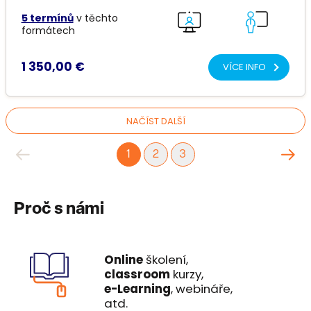
5 termínů
v těchto
formátech
1 350,00 €
VÍCE INFO
NAČÍST DALŠÍ
1
2
3
Proč s námi
Online
školení,
classroom
kurzy,
e-Learning
, webináře,
atd.