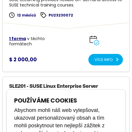
SUSE technical training courses.
12 měsíců
PU23230072
1 forma
v těchto
formátech
$ 2 000,00
VÍCE INFO
SLE201 - SUSE Linux Enterprise Server
Administration
POUŽÍVÁME COOKIES
základní
Abychom mohli náš web vylepšovat,
Kurz pomáhá připravit studenty na certifikační zkoušku
ukazovat personalizovaný obsah a tím
SUSE Certified Administrator (SCA) v Enterprise Linux 15.
mohli poskytnout ten nejlepší zážitek z