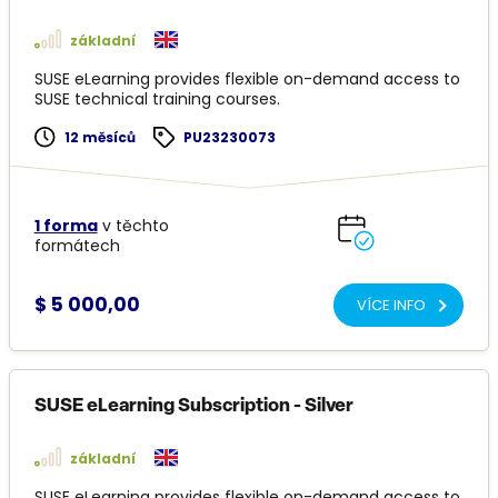
základní
SUSE eLearning provides flexible on-demand access to
SUSE technical training courses.
12 měsíců
PU23230073
1 forma
v těchto
formátech
$ 5 000,00
VÍCE INFO
SUSE eLearning Subscription - Silver
základní
SUSE eLearning provides flexible on-demand access to