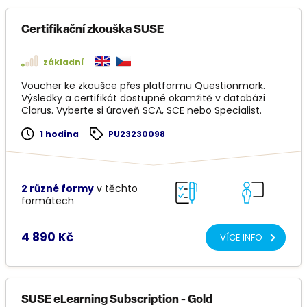
Certifikační zkouška SUSE
základní
Voucher ke zkoušce přes platformu Questionmark.
Výsledky a certifikát dostupné okamžitě v databázi
Clarus. Vyberte si úroveň SCA, SCE nebo Specialist.
1 hodina
PU23230098
2 různé formy
v těchto
formátech
4 890 Kč
VÍCE INFO
SUSE eLearning Subscription - Gold