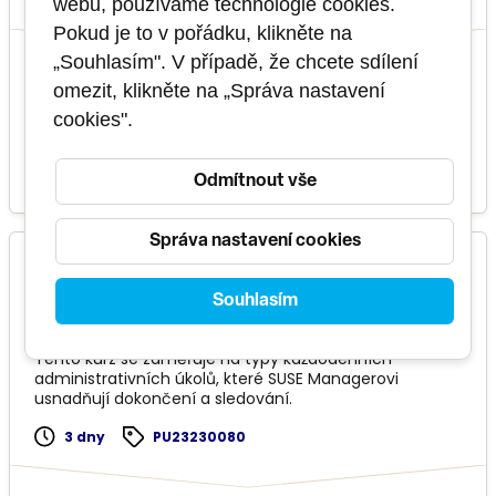
5 dnů
PU23230074
webu, používáme technologie cookies.
Pokud je to v pořádku, klikněte na
„Souhlasím". V případě, že chcete sdílení
8 termínů
v těchto
omezit, klikněte na „Správa nastavení
formátech
cookies".
2 000,00 €
VÍCE INFO
Odmítnout vše
Správa nastavení cookies
SMGR201v5 - SUSE Manager 5 Basic Operations
Souhlasím
základní
Tento kurz se zaměřuje na typy každodenních
administrativních úkolů, které SUSE Managerovi
usnadňují dokončení a sledování.
3 dny
PU23230080