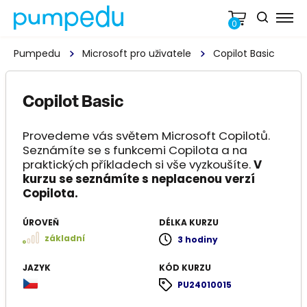
0
Pumpedu
Microsoft pro uživatele
Copilot Basic
Copilot Basic
Provedeme vás světem Microsoft Copilotů.
Seznámíte se s funkcemi Copilota a na
praktických příkladech si vše vyzkoušíte.
V
kurzu se seznámíte s neplacenou verzí
Copilota.
ÚROVEŇ
DÉLKA KURZU
základní
3 hodiny
JAZYK
KÓD KURZU
PU24010015