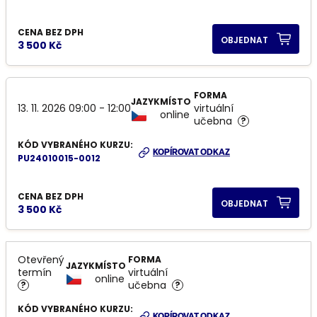
CENA BEZ DPH
OBJEDNAT
3 500 Kč
FORMA
JAZYK
MÍSTO
13. 11. 2026 09:00 - 12:00
virtuální
online
učebna
?
KÓD VYBRANÉHO KURZU:
KOPÍROVAT ODKAZ
PU24010015-0012
CENA BEZ DPH
OBJEDNAT
3 500 Kč
Otevřený
FORMA
JAZYK
MÍSTO
termín
virtuální
online
učebna
?
?
KÓD VYBRANÉHO KURZU:
KOPÍROVAT ODKAZ