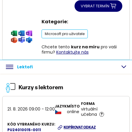
VYBRAT TERMÍN
Kategorie:
Microsoft pro uživatele
Chcete tento
kurz na míru
pro vaši
firmu?
Kontaktujte nás
Lektoři
Kurzy s lektorem
FORMA
JAZYK
MÍSTO
21. 8. 2026 09:00 - 12:00
virtuální
online
učebna
?
KÓD VYBRANÉHO KURZU:
KOPÍROVAT ODKAZ
PU24010015-0011