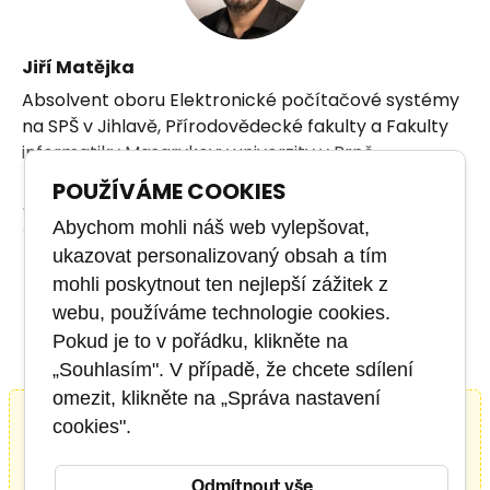
Jiří Matějka
Absolvent oboru Elektronické počítačové systémy
na SPŠ v Jihlavě, Přírodovědecké fakulty a Fakulty
informatiky Masarykovy univerzity v Brně.
POUŽÍVÁME COOKIES
Jako lektor IT kurzů působí již od roku 1995. Věnuje
Abychom mohli náš web vylepšovat,
se zejména produktům firem Microsoft, Adobe,
ukazovat personalizovaný obsah a tím
Corel a Apple. K jeho dalším aktivitám patří
fotografie, bezpečnost na internetu, cloudové
mohli poskytnout ten nejlepší zážitek z
ZOBRAZIT VŠE
služby, online marketing a copywriting.
webu, používáme technologie cookies.
Pokud je to v pořádku, klikněte na
Během své profesní dráhy získal mnoho certifikací
„Souhlasím". V případě, že chcete sdílení
(MCT, MCP, MOS, ECDL Advanced, ZNCE…). Neustále
omezit, klikněte na „Správa nastavení
se vzdělává, ať již pomocí e‑learningových kurzů,
cookies".
Chcete tento
kurz na míru
pro
tak i na kurzech uznávaných a akreditovaných
vaši firmu?
společností.
Odmítnout vše