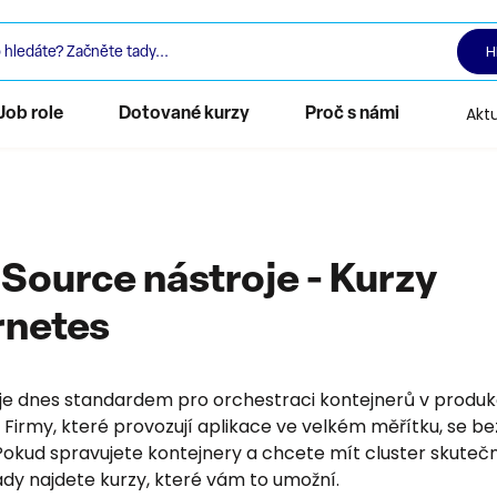
H
Aktu
Job role
Dotované kurzy
Proč s námi
Source nástroje - Kurzy
rnetes
je dnes standardem pro orchestraci kontejnerů v produ
 Firmy, které provozují aplikace ve velkém měřítku, se be
Pokud spravujete kontejnery a chcete mít cluster skuteč
ady najdete kurzy, které vám to umožní.