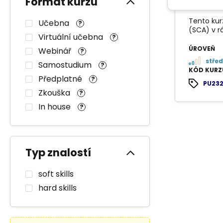
Formát kurzu
Operat
Tento kur
Učebna
?
(SCA) v r
Virtuální učebna
?
ÚROVEŇ
Webinář
?
střed
Samostudium
?
KÓD KURZ
Předplatné
?
PU23
Zkouška
?
In house
?
Typ znalostí
soft skills
hard skills