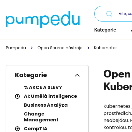
Kategorie
Pumpedu
Open Source nástroje
Kubernetes
Open 
Kategorie
Kube
% AKCE A SLEVY
AI: Umělá inteligence
Business Analýza
Kubernetes 
prostředích.
Change
Management
neobejdou. 
kontrolou, t
CompTIA