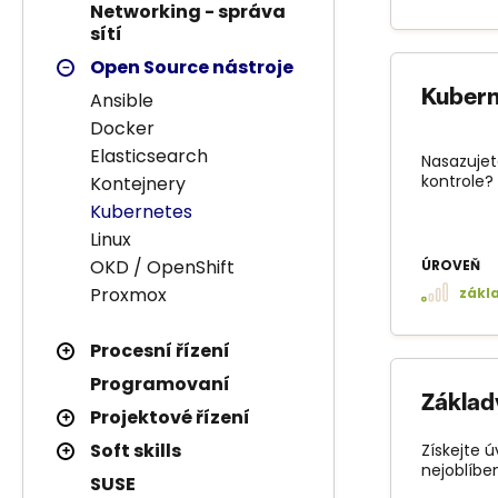
Networking - správa
sítí
Open Source nástroje
Kubern
Ansible
Docker
Elasticsearch
Nasazujet
kontrole? 
Kontejnery
Kubernetes
Linux
OKD / OpenShift
ÚROVEŇ
Proxmox
zákl
Procesní řízení
Programovaní
Základ
Projektové řízení
Soft skills
Získejte 
nejoblíbe
SUSE