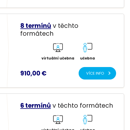
8 termínů
v těchto
formátech
virtuální učebna
učebna
910,00 €
VÍCE INFO
6 termínů
v těchto formátech