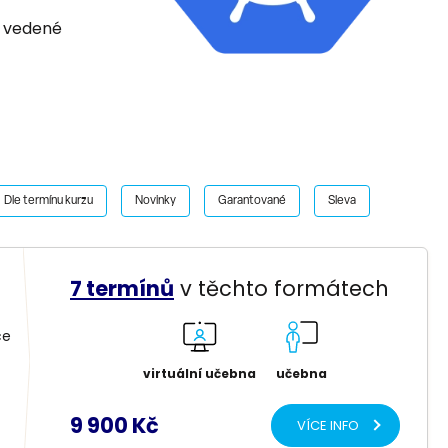
– vedené
Dle termínu kurzu
Novinky
Garantované
Sleva
7 termínů
v těchto formátech
ce
virtuální učebna
učebna
9 900 Kč
VÍCE INFO