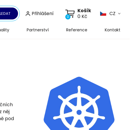
Košík
Přihlášení
CZ
LEDAT
0 Kč
0
ality
Partnerství
Reference
Kontakt
kčních
z něj
ně pod