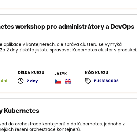
etes workshop pro administrátory a DevOps
e aplikace v kontejnerech, ale správa clusteru se vymyká
Za 2 dny získáte jistotu spravovat Kubernetes cluster v produkci.
DÉLKA KURZU
KÓD KURZU
JAZYK
adní
2 dny
PU23180008
y Kubernetes
úvod do orchestrace kontejnerů a do Kubernetes, jednoho z
nějších řešení orchestrace kontejnerů.