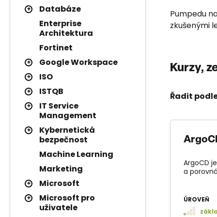
Databáze
Pumpedu nabí
Enterprise
zkušenými le
Architektura
Fortinet
Google Workspace
Kurzy, z
ISO
ISTQB
Řadit podle
IT Service
Management
Kybernetická
bezpečnost
ArgoC
Machine Learning
ArgoCD je
Marketing
a porovná
Microsoft
Microsoft pro
ÚROVEŇ
uživatele
zákl