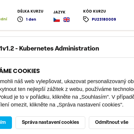
DÉLKA KURZU
KÓD KURZU
JAZYK
adní
1 den
PU23180009
v1.2 - Kubernetes Administration
rčen pro systémové administrátory, DevOps, systémové inženýry
ří potřebují úvod do kontejnerů a kubernetes.
ÁME COOKIES
DÉLKA KURZU
JAZYK
ohli náš web vylepšovat, ukazovat personalizovaný ob
ně pokročilý
2 dny
kytnout ten nejlepší zážitek z webu, používáme technolo
U
Pokud je to v pořádku, klikněte na „Souhlasím". V případ
230079
lení omezit, klikněte na „Správa nastavení cookies".
sím
Správa nastavení cookies
Odmítnout vše
 - SUSE Rancher Prime Deployment and