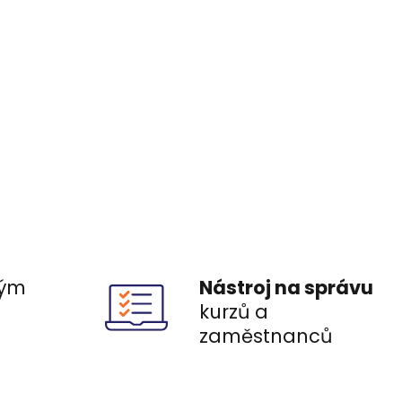
ým
Nástroj na správu
ů
kurzů a
zaměstnanců