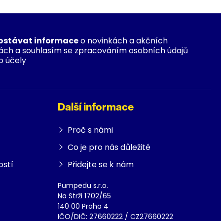
ostávat informace
o novinkách a akčních
ách a souhlasím se zpracováním osobních údajů
o účely
Další informace
Proč s námi
Co je pro nás důležité
ostí
Přidejte se k nám
Pumpedu s.r.o.
Na Strži 1702/65
140 00 Praha 4
IČO/DIČ: 27660222 / CZ27660222