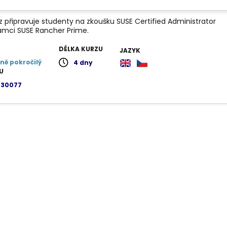
ions
z připravuje studenty na zkoušku SUSE Certified Administrator
ámci SUSE Rancher Prime.
DÉLKA KURZU
JAZYK
ně pokročilý
4 dny
U
230077