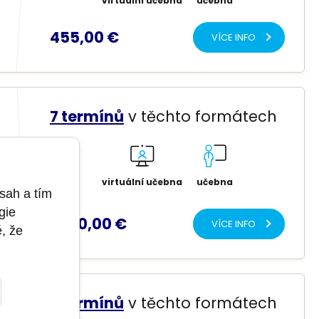
virtuální učebna
učebna
455,00 €
VÍCE INFO
7 termínů
v těchto formátech
 a
virtuální učebna
učebna
sah a tím
gie
1 250,00 €
VÍCE INFO
ě, že
7 termínů
v těchto formátech