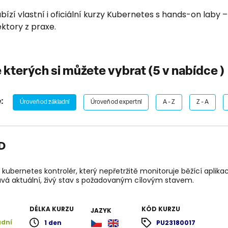
zí vlastní i oficiální kurzy Kubernetes s hands-on laby 
ktory z praxe.
e kterých si můžete vybrat (
5
v nabídce )
:
Úroveň od základní
Úroveň od expertní
A - Z
Z - A
D
 kubernetes kontrolér, který nepřetržitě monitoruje běžící aplika
vá aktuální, živý stav s požadovaným cílovým stavem.
DÉLKA KURZU
KÓD KURZU
JAZYK
adní
1 den
PU23180017