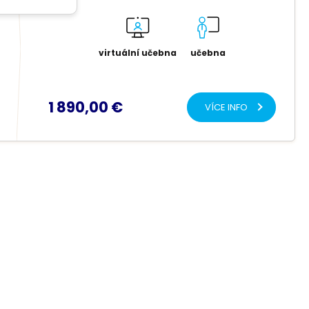
virtuální učebna
učebna
1 890,00 €
VÍCE INFO