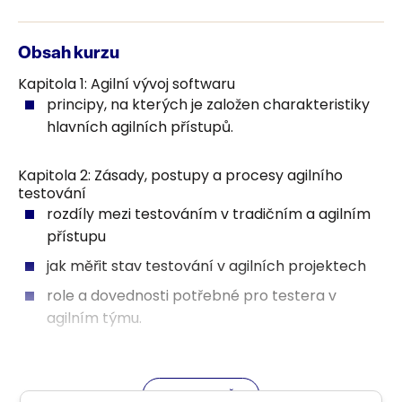
Obsah kurzu
Kapitola 1: Agilní vývoj softwaru
principy, na kterých je založen charakteristiky
hlavních agilních přístupů.
Kapitola 2: Zásady, postupy a procesy agilního
testování
rozdíly mezi testováním v tradičním a agilním
přístupu
jak měřit stav testování v agilních projektech
role a dovednosti potřebné pro testera v
agilním týmu.
Kapitola 3: Agilní testovací metody, techniky a
nástroje
ZOBRAZIT VŠE