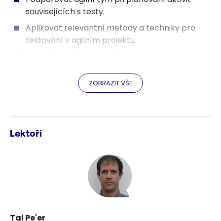
souvisejících s testy.
Aplikovat relevantní metody a techniky pro
testování v agilním projektu.
Pomáhat Agile týmu při činnostech
automatizace testů.
ZOBRAZIT VŠE
Pomáhat obchodním partnerům při definování
srozumitelných a testovatelnných
uživatelských scénářů, požadavků a kritérií.
Efektivně pracovat a sdílet informace s
Lektoři
ostatními členy týmu
komunikační styly a kanály.
Pochopit role a dovednosti testera v Agilních
projektech.
Porozumět agilním testovacím technikám a
metodám.
Tal Pe'er