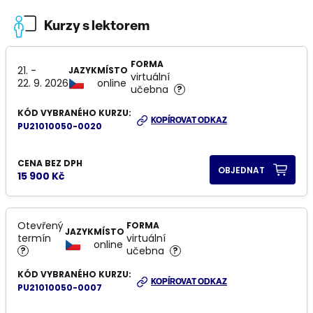
Kurzy s lektorem
FORMA
21. -
JAZYK
MÍSTO
virtuální
22. 9. 2026
online
učebna
?
KÓD VYBRANÉHO KURZU:
KOPÍROVAT ODKAZ
PU21010050-0020
CENA BEZ DPH
OBJEDNAT
15 900 Kč
Otevřený
FORMA
JAZYK
MÍSTO
termín
virtuální
online
učebna
?
?
KÓD VYBRANÉHO KURZU:
KOPÍROVAT ODKAZ
PU21010050-0007