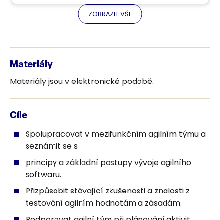
zkoušek na které se může přihlásit kdokoliv.
ZOBRAZIT VŠE
Tyto zkoušku jsou běžně prováděny v Praze,
Brně, Bratislavě a Košicích.
Online zkoušky – Možnost online zkoušky z
pohodlí Vašeho domova.
Materiály
Soukromé zkoušky – Soukromé zkoušky jsou
Materiály jsou v elektronické podobě.
poskytovány při minimálním počtu 6 kandidátů
Cíle
Spolupracovat v mezifunkčním agilním týmu a
seznámit se s
principy a základní postupy vývoje agilního
softwaru.
Přizpůsobit stávající zkušenosti a znalosti z
testování agilním hodnotám a zásadám.
Podporovat agilní tým při plánování aktivit