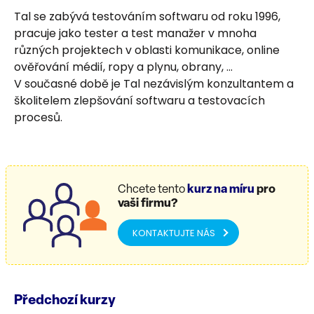
Posoudit rizika kvality produktu v rámci agilního
Tal se zabývá testováním softwaru od roku 1996,
projektu.
pracuje jako tester a test manažer v mnoha
různých projektech v oblasti komunikace, online
Odhadnout testovací úsilí na základě
ověřování médií, ropy a plynu, obrany, ...
iteračního obsahu a rizik kvality.
V současné době je Tal nezávislým konzultantem a
Efektivně využívat nástroje v agilních
školitelem zlepšování softwaru a testovacích
projektech.
procesů.
Chcete tento
kurz na míru
pro
vaši firmu?
KONTAKTUJTE NÁS
Předchozí kurzy