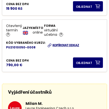
CENA BEZ DPH
OBJEDNAT
15 900 Kč
Otevřený
FORMA
JAZYK
MÍSTO
termín
virtuální
online
učebna
?
?
KÓD VYBRANÉHO KURZU:
KOPÍROVAT ODKAZ
PU21010050-0008
CENA BEZ DPH
OBJEDNAT
790,00 €
Vyjádření účastníků
Milan M.
Leuze Engineering Czech s.r.o.