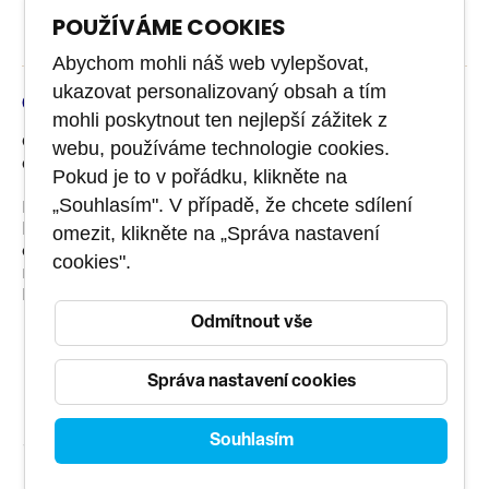
metody vhodné pro agilní testování
POUŽÍVÁME COOKIES
jak hodnotit rizika kvality a odhadovat úsilí při
Abychom mohli náš web vylepšovat,
testování
ukazovat personalizovaný obsah a tím
testovací techniky, které jsou užitečné v
Certifikace
mohli poskytnout ten nejlepší zážitek z
agilních projektech
Certifikační zkouška není součástí kurzu. Můžete si ji
webu, používáme technologie cookies.
doobjednat.
podpora nástrojů pro agilní testování.
Pokud je to v pořádku, klikněte na
„Souhlasím". V případě, že chcete sdílení
Neexistují žádné předpoklady pro účast na kurzu
bez složení zkoušky. Pokud si však chcete získat
omezit, klikněte na „Správa nastavení
certifikát ISTQB® Agile Tester Foundation Extension,
cookies".
musíte již vlastnit certifikát ISTQB® nebo BCS
Foundation Level.
Doba trvání: 60 min
Odmítnout vše
Minimální úspěšnost: 65%
Správa nastavení cookies
40 otázek s možností výběru z více odpovědí
Souhlasím
Typy zkoušek:
Otevřené zkoušky – Pravidelné termíny