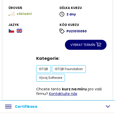
ÚROVEŇ
DÉLKA KURZU
základní
2 dny
JAZYK
KÓD KURZU
PU21010050
VYBRAT TERMÍN
Kategorie:
ISTQB
ISTQB Foundation
Vývoj Software
Chcete tento
kurz na míru
pro vaši
firmu?
Kontaktujte nás
Certifikace