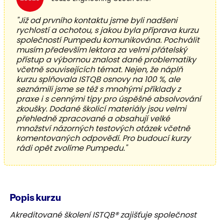
"Již od prvního kontaktu jsme byli nadšeni
rychlostí a ochotou, s jakou byla příprava kurzu
společností Pumpedu komunikována. Pochválit
musím především lektora za velmi přátelský
přístup a výbornou znalost dané problematiky
včetně souvisejících témat. Nejen, že náplň
kurzu splňovala ISTQB osnovy na 100 %, ale
seznámili jsme se též s mnohými příklady z
praxe i s cennými tipy pro úspěšné absolvování
zkoušky. Dodané školicí materiály jsou velmi
přehledně zpracované a obsahují velké
množství názorných testových otázek včetně
komentovaných odpovědí. Pro budoucí kurzy
rádi opět zvolíme Pumpedu."
Popis kurzu
Akreditované školení ISTQB® zajišťuje společnost