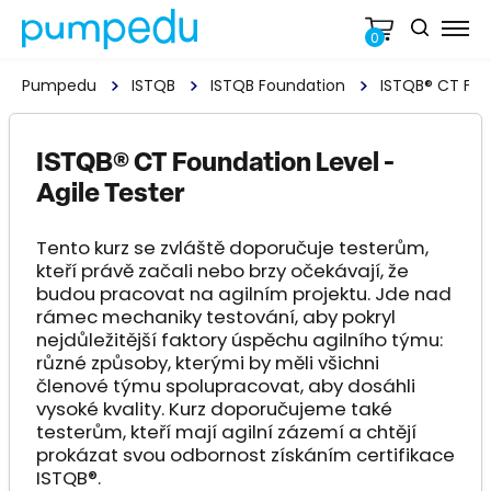
0
Pumpedu
ISTQB
ISTQB Foundation
ISTQB® CT Foun
ISTQB® CT Foundation Level -
Agile Tester
Tento kurz se zvláště doporučuje testerům,
kteří právě začali nebo brzy očekávají, že
budou pracovat na agilním projektu. Jde nad
rámec mechaniky testování, aby pokryl
nejdůležitější faktory úspěchu agilního týmu:
různé způsoby, kterými by měli všichni
členové týmu spolupracovat, aby dosáhli
vysoké kvality. Kurz doporučujeme také
testerům, kteří mají agilní zázemí a chtějí
prokázat svou odbornost získáním certifikace
ISTQB®.