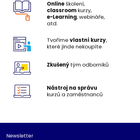
Online
školení,
Nástin účelu nástrojů používaných k podpoře
classroom
kurzy,
testování komponent a procesu sestavení.
e-Learning
, webináře,
atd.
Nástin účelu nástrojů používaných k podpoře
testování mobilních aplikací.
Tvoříme
vlastní kurzy
,
které jinde nekoupíte
Zkušený
tým odborníků
Nástroj na správu
kurzů a zaměstnanců
Newsletter