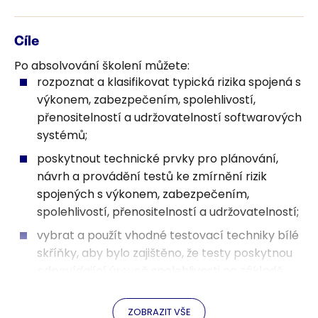
aplikace, kde by měly být použity nefunkční
testy.
Definujte typy defektů, které byste očekávali
Cíle
pomocí nefunkčních typů testování.
Po absolvování školení můžete:
Důvody pro zahrnutí testování zabezpečení do
rozpoznat a klasifikovat typická rizika spojená s
testovací strategie a / nebo testovacího
výkonem, zabezpečením, spolehlivostí,
přístupu.
přenositelností a udržovatelností softwarových
systémů;
Hlavní aspekty, které je třeba vzít v úvahu při
plánování a specifikaci testů zabezpečení.
poskytnout technické prvky pro plánování,
Důvody pro zahrnutí testování spolehlivosti do
návrh a provádění testů ke zmírnění rizik
testovací strategie a / nebo testovacího
spojených s výkonem, zabezpečením,
přístupu.
spolehlivostí, přenositelností a udržovatelností;
Hlavní aspekty, které je třeba vzít v úvahu při
vybrat a použít vhodné testovací techniky bílé
plánování a specifikaci testů spolehlivosti.
skříňky, aby bylo zajištěno, že testy poskytnou
Důvody pro zahrnutí testování výkonu do
odpovídající úroveň spolehlivosti na základě
testovací strategie a / nebo testovacího
pokrytí návrhu;
přístupu.
efektivně se účastnit recenzí s vývojáři a
ZOBRAZIT VŠE