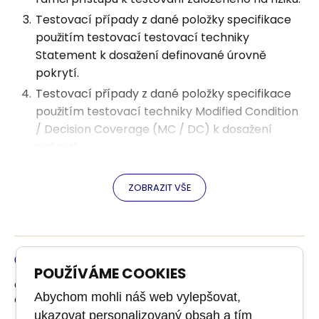
Testovací případy z dané položky specifikace
použitím testovací testovací techniky
Statement k dosažení definované úrovně
pokrytí.
Testovací případy z dané položky specifikace
použitím testovací techniky Modified Condition
/ Decision Coverage (MC / DC) k dosažení
pokrytí.
Testovací případy z dané položky specifikace
použitím testovací testovací techniky Multiple
ZOBRAZIT VŠE
Condition k dosažení definované úrovně pokrytí.
Testovací případy z dané položky specifikace
použitím McCabeovy zjednodušené základní
metody.
Certifikace
POUŽÍVÁME COOKIES
Použitelnost testování API a druhy nalezených
Certifikační zkouška není součástí kurzu. Můžete si ji
vad.
Abychom mohli náš web vylepšovat,
doobjednat.
ukazovat personalizovaný obsah a tím
Vhodná technika ​​testování bílé skříňky podle