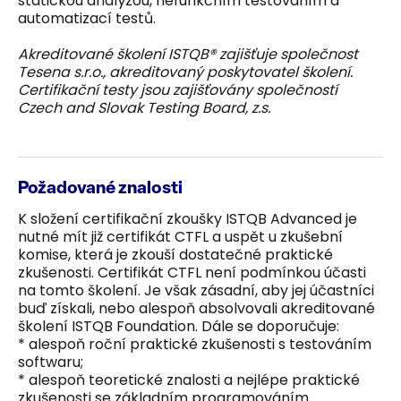
statickou analýzou, nefunkčním testováním a
automatizací testů.
Akreditované školení ISTQB® zajišťuje společnost
Tesena s.r.o., akreditovaný poskytovatel školení.
Certifikační testy jsou zajišťovány společností
Czech and Slovak Testing Board, z.s.
Požadované znalosti
K složení certifikační zkoušky ISTQB Advanced je
nutné mít již certifikát CTFL a uspět u zkušební
komise, která je zkouší dostatečné praktické
zkušenosti. Certifikát CTFL není podmínkou účasti
na tomto školení. Je však zásadní, aby jej účastníci
buď získali, nebo alespoň absolvovali akreditované
školení ISTQB Foundation. Dále se doporučuje:
* alespoň roční praktické zkušenosti s testováním
softwaru;
* alespoň teoretické znalosti a nejlépe praktické
zkušenosti se základním programováním.