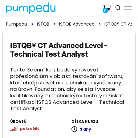
0
Pumpedu
ISTQB
ISTQB Advanced
ISTQB® CT Adva
ISTQB® CT Advanced Level -
Technical Test Analyst
Tento 3denní kurz bude vyhovovat
profesionálům v oblasti testování softwaru,
kteří chtějí stavět na technikách vyučovaných
na úrovni Foundation, aby se stali vysoce
kvalifikovanými technickými testery a získat
certifikaci ISTQB Advanced Level - Technical
Test Analyst.
ÚROVEŇ
DÉLKA KURZU
pokročilý
3 dny