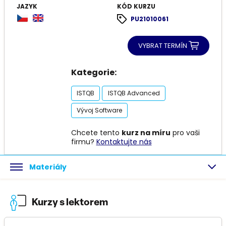
JAZYK
KÓD KURZU
PU21010061
VYBRAT TERMÍN
Kategorie:
ISTQB
ISTQB Advanced
Vývoj Software
Chcete tento
kurz na míru
pro vaši
firmu?
Kontaktujte nás
Materiály
Kurzy s lektorem