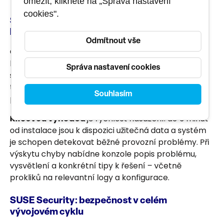
omezit, klikněte na „Správa nastavení
cookies".
SUSE Observability: viditelnost bez složité
konfigurace
Odmítnout vše
Observability řeší jeden ze základních problémů
kontejnerových platforem – jejich tendenci stávat
Správa nastavení cookies
se „černou skříňkou". Produkt sbírá metriky, logy a
trasování z Kubernetes klastrů a zobrazuje je v
Souhlasím
přehledné webové konzoli.
Klíčovou výhodou
je rychlost nasazení: do 5 minut
od instalace jsou k dispozici užitečná data a systém
je schopen detekovat běžné provozní problémy. Při
výskytu chyby nabídne konzole popis problému,
vysvětlení a konkrétní tipy k řešení – včetně
prokliků na relevantní logy a konfigurace.
SUSE Security: bezpečnost v celém
vývojovém cyklu