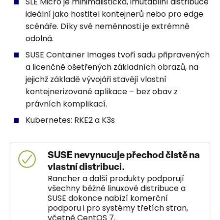
SLE Micro je minimalistická, imutabilní distribuce
ideální jako hostitel kontejnerů nebo pro edge
scénáře. Díky své neměnnosti je extrémně
odolná.
SUSE Container Images tvoří sadu připravených
a licenčně ošetřených základních obrazů, na
jejichž základě vývojáři stavějí vlastní
kontejnerizované aplikace – bez obav z
právních komplikací.
Kubernetes: RKE2 a K3s
SUSE nevynucuje přechod čistě na
vlastní distribuci.
Rancher a další produkty podporují
všechny běžné linuxové distribuce a
SUSE dokonce nabízí komerční
podporu i pro systémy třetích stran,
včetně CentOS 7.