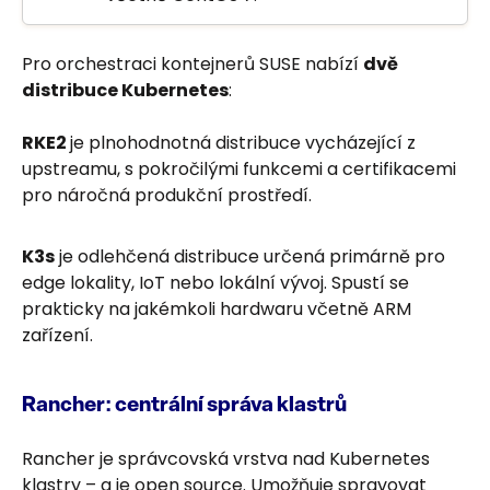
Pro orchestraci kontejnerů SUSE nabízí
dvě
distribuce Kubernetes
:
RKE2
je plnohodnotná distribuce vycházející z
upstreamu, s pokročilými funkcemi a certifikacemi
pro náročná produkční prostředí.
K3s
je odlehčená distribuce určená primárně pro
edge lokality, IoT nebo lokální vývoj. Spustí se
prakticky na jakémkoli hardwaru včetně ARM
zařízení.
Rancher: centrální správa klastrů
Rancher je správcovská vrstva nad Kubernetes
klastry – a je open source. Umožňuje spravovat