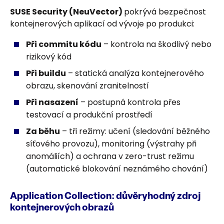
SUSE Security (NeuVector)
pokrývá bezpečnost
kontejnerových aplikací od vývoje po produkci:
Při commitu kódu
– kontrola na škodlivý nebo
rizikový kód
Při buildu
– statická analýza kontejnerového
obrazu, skenování zranitelností
Při nasazení
– postupná kontrola přes
testovací a produkční prostředí
Za běhu
– tři režimy: učení (sledování běžného
síťového provozu), monitoring (výstrahy při
anomáliích) a ochrana v zero-trust režimu
(automatické blokování neznámého chování)
Application Collection: důvěryhodný zdroj
kontejnerových obrazů