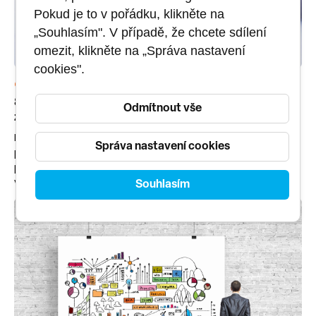
Pokud je to v pořádku, klikněte na
„Souhlasím". V případě, že chcete sdílení
omezit, klikněte na „Správa nastavení
cookies".
COMPTIA
16. 1. 2025
8 pravidel, jak si užít online kurz a získat maximum
Odmítnout vše
z investice do školení
Pokud jste investovali do online kurzu s lektorem, je
Správa nastavení cookies
přirozené chtít z něj vytěžit co nejvíc. Sepsali jsme
pravidla, která vám pomohou získat maximum z vašeho
vzdělávacího zážitku.
Souhlasím